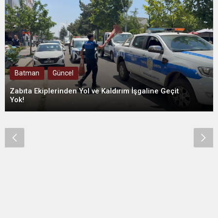
genelindeki hemen her
gelişme, anında dijital
platformlar üzerinden halkla
buluşuyor. Türkiye’den ve
dünyadan önemli haberlerin
toplandığı bir platform olan
Bölgenin Nabzı, bu yeni...
Batman
Güncel
Zabıta Ekiplerinden Yol ve Kaldırım İşgaline Geçit
Yok!