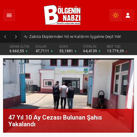
Zabıta Ekiplerinden Yol ve Kaldırım İşgaline Geçit Yok!
GRAM ALTIN
DOLAR
EURO
STERLİN
BIST 100
6.660,55
47,7111
55,1881
64,4139
13.779,39
47 Yıl 10 Ay Cezası Bulunan Şahıs
Yakalandı