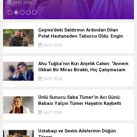
04.07.2026
Çeşme’deki Saldırının Ardından Dilan
Polat Hastaneden Taburcu Oldu: Engin
Polat’tan İlk Paylaşım
04.07.2026
Ahu Tuğba’nın Kızı Anjelik Calvin: “Annem
Okkalı Bir Miras Bıraktı, Hiç Çalışmasam
da Olur”
04.07.2026
Ünlü Sunucu Saba Tümer’in Acı Günü:
Babası Yalçın Tümer Hayatını Kaybetti
04.07.2026
Ustabaşı ve Sevim Ailelerinin Düğün