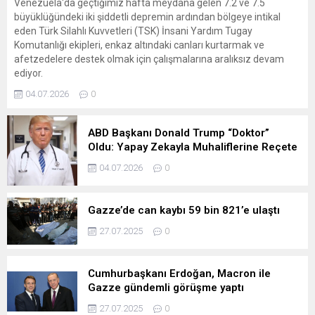
Venezuela'da geçtiğimiz hafta meydana gelen 7.2 ve 7.5
büyüklüğündeki iki şiddetli depremin ardından bölgeye intikal
eden Türk Silahlı Kuvvetleri (TSK) İnsani Yardım Tugay
Komutanlığı ekipleri, enkaz altındaki canları kurtarmak ve
afetzedelere destek olmak için çalışmalarına aralıksız devam
ediyor.
04.07.2026
0
ABD Başkanı Donald Trump “Doktor”
Oldu: Yapay Zekayla Muhaliflerine Reçete
Yazdı
04.07.2026
0
Gazze’de can kaybı 59 bin 821’e ulaştı
27.07.2025
0
Cumhurbaşkanı Erdoğan, Macron ile
Gazze gündemli görüşme yaptı
27.07.2025
0