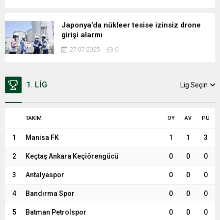
Japonya’da nükleer tesise izinsiz drone
girişi alarmı
27.07.2025
0
1. LIG
Lig Seçin
TAKIM
OY
AV
PU
1
Manisa FK
1
1
3
2
Keçtaş Ankara Keçiörengücü
0
0
0
3
Antalyaspor
0
0
0
4
Bandırma Spor
0
0
0
5
Batman Petrolspor
0
0
0