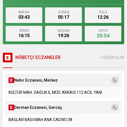
İMSAK
GÜNEŞ
ÖĞLE
03:43
05:17
12:26
İKİNDİ
AKŞAM
YATSI
20:54
16:15
19:26
NÖBETÇİ ECZANELER
+ DİĞER İLLER
Nehır Eczanesi, Merkez
KÜLTÜR MAH. SAĞLIK İL MÜD. ARKASI 112 ACİL YANI
Derman Eczanesi, Gercüş
BAGLAR BASI MAH.ANA CAD.NO:38