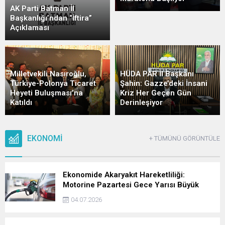
AK Parti Batman İl
Başkanlığı’ndan “İftira”
Açıklaması
HÜDA PAR İl Başkanı
Milletvekili Nasıroğlu,
Şahin: Gazze’deki İnsani
Türkiye-Polonya Ticaret
Kriz Her Geçen Gün
Heyeti Buluşması’na
Derinleşiyor
Katıldı
EKONOMİ
+ TÜMÜNÜ GÖRÜNTÜLE
Ekonomide Akaryakıt Hareketliliği:
Motorine Pazartesi Gece Yarısı Büyük
Zam Geliyor
04.07.2026