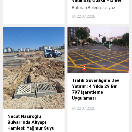
Vatandaş Odaklı Hizmet
sunmak amacıyla yürüttüğü
temizlik ve çevre
Batman Belediyesi, yaz
düzenleme çalışmalarına
mevsimi boyunca kentin
22.07.2026
aralıksız devam ediyor.
sosyal yaşamını
Belirlenen saha programı
renklendiren kültür-sanat
dâhilinde hareket eden
etkinliklerinin yanı sıra Sağlık
ekipler, kentin ana
İşleri Müdürlüğü bünyesinde
arterlerinden mahalle
yürüttüğü ücretsiz sağlık,
aralarına kadar her noktayı
hasta nakil ve sporcu destek
titizlikle temizliyor.
hizmetleriyle vatandaşların
yanında olmaya devam
ediyor.
Trafik Güvenliğine Dev
Yatırım: 4 Yılda 29 Bın
797 İşaretleme
Uygulaması
Batman Belediyesi Ulaşım
22.07.2026
Hizmetleri Müdürlüğü, Vali
Necat Nasıroğlu
ve Belediye Başkan Vekili
Bulvarı’nda Altyapı
Ekrem Canalp’in göreve
Hamlesi: Yağmur Suyu
başladığı günden bu yana