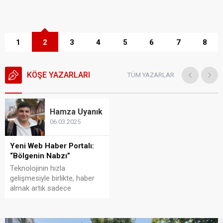
1
2
3
4
5
6
7
8
KÖŞE YAZARLARI
TÜM YAZARLAR
Hamza
Uyanık
06.03.2025
Yeni Web Haber Portalı:
“Bölgenin Nabzı”
Teknolojinin hızla
gelişmesiyle birlikte, haber
almak artık sadece
televizyonlar ve gazetelerle
sınırlı kalmayıp, internet
ortamına taşındı. Dünya