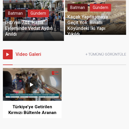
Batman
Gündem
Batman
Gündem
Kaçak Yapılaşmaya
İHD’nin 744. Hafta
Geçit Yok: Binatlı
Eyleminde Vedat Aydın
Köyündeki İki Yapı
Anıldı
Yıkıldı
Video Galeri
+ TÜMÜNÜ GÖRÜNTÜLE
Türkiye’ye Getirilen
Kırmızı Bültenle Aranan
Suç Örgütü Yöneticileri
Hakkında Açıklama