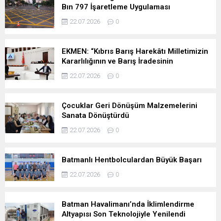
Bın 797 İşaretleme Uygulaması
22.07.2026
0
EKMEN: “Kıbrıs Barış Harekâtı Milletimizin
Kararlılığının ve Barış İradesinin
Simgesidir”
22.07.2026
0
Çocuklar Geri Dönüşüm Malzemelerini
Sanata Dönüştürdü
22.07.2026
0
Batmanlı Hentbolculardan Büyük Başarı
22.07.2026
0
Batman Havalimanı’nda İklimlendirme
Altyapısı Son Teknolojiyle Yenilendi