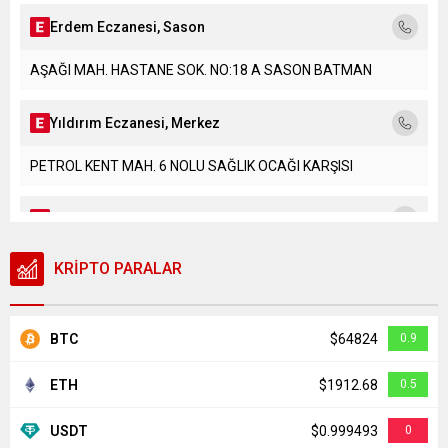
Erdem Eczanesi, Sason
AŞAĞI MAH. HASTANE SOK. NO:18 A SASON BATMAN
Yıldırım Eczanesi, Merkez
PETROL KENT MAH. 6 NOLU SAĞLIK OCAĞI KARŞISI
Rezan Eczanesi, Merkez
ÇAMLITEPE MAH TPAO BULVARI ÖZEL DÜNYA HASTANESİ
KRİPTO PARALAR
YANI
Işcan Eczanesi, Kozluk
BTC
$64824
0.9
TEPECİK MAH. 2404 SOK. YAŞAM KENT SİTESİ A BLOK NO:22
ETH
$1912.68
0.5
Z1 KOZLUK...
USDT
$0.999493
0