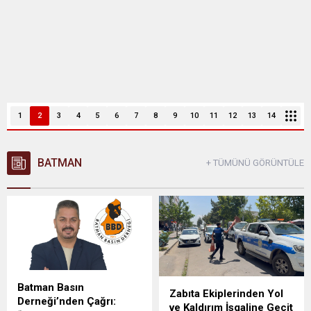
1
2
3
4
5
6
7
8
9
10
11
12
13
14
BATMAN
+ TÜMÜNÜ GÖRÜNTÜLE
Batman Basın
Zabıta Ekiplerinden Yol
Derneği’nden Çağrı:
ve Kaldırım İşgaline Geçit