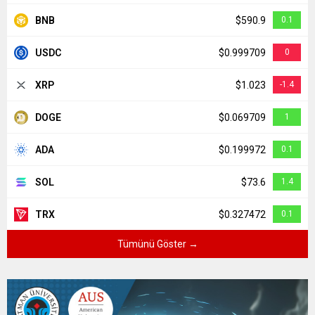
Ceylan Eczanesi, Beşiri
BNB
$590.9
0.1
BAĞDU MAH. ABDULLAH GÜL CAD. NO:18 D
USDC
$0.999709
0
Eylül Eczanesi, Merkez
XRP
$1.023
-1.4
BATI GÖZ HASANESİ YANI
DOGE
$0.069709
1
ADA
$0.199972
0.1
SOL
$73.6
1.4
TRX
$0.327472
0.1
Tümünü Göster →