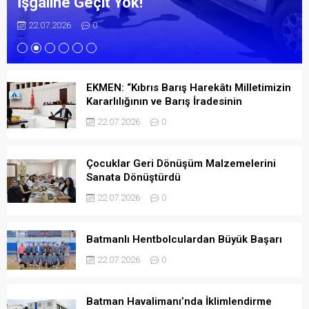
İşgaline Geçit Yok!
22.07.2026
0
EKMEN: “Kıbrıs Barış Harekâtı Milletimizin
Kararlılığının ve Barış İradesinin
Simgesidir”
22.07.2026
0
Çocuklar Geri Dönüşüm Malzemelerini
Sanata Dönüştürdü
22.07.2026
0
Batmanlı Hentbolculardan Büyük Başarı
22.07.2026
0
Batman Havalimanı’nda İklimlendirme