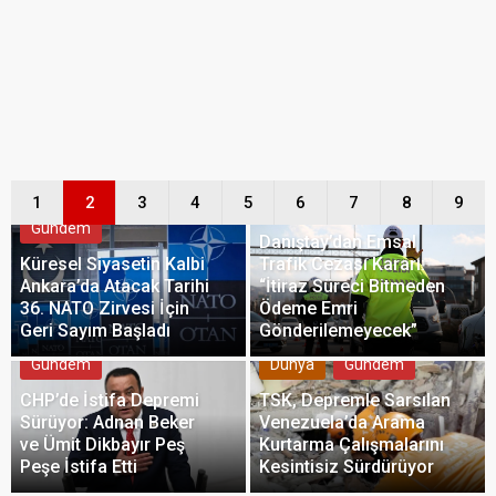
1
2
3
4
5
6
7
8
9
Gündem
Gündem
Danıştay’dan Emsal
Küresel Siyasetin Kalbi
Trafik Cezası Kararı:
Ankara’da Atacak Tarihi
“İtiraz Süreci Bitmeden
36. NATO Zirvesi İçin
Ödeme Emri
Geri Sayım Başladı
Gönderilemeyecek”
Gündem
Dünya
Gündem
CHP’de İstifa Depremi
TSK, Depremle Sarsılan
Sürüyor: Adnan Beker
Venezuela’da Arama
ve Ümit Dikbayır Peş
Kurtarma Çalışmalarını
Peşe İstifa Etti
Kesintisiz Sürdürüyor