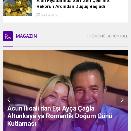
Altın Fiyatlarında Sert Geri Çekilme:
Rekorun Ardından Düşüş Başladı
24.04.2025
MAGAZİN
+ TÜMÜNÜ GÖRÜNTÜLE
Acun Ilıcalı’dan Eşi Ayça Çağla
Altunkaya’ya Romantik Doğum Günü
Kutlaması