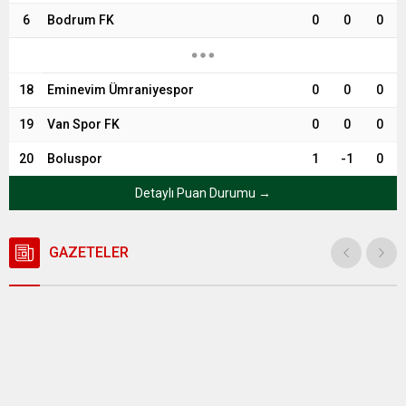
6
Bodrum FK
0
0
0
18
Eminevim Ümraniyespor
0
0
0
19
Van Spor FK
0
0
0
20
Boluspor
1
-1
0
Detaylı Puan Durumu →
GAZETELER