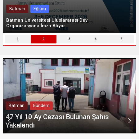
Batman
Eğitim
Batman Üniversitesi Uluslararası Dev
Organizasyona İmza Atıyor
1
2
3
4
5
Batman
Gündem
47 Yıl 10 Ay Cezası Bulunan Şahıs
Yakalandı