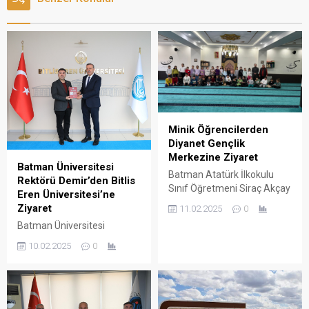
Minik Öğrencilerden
Diyanet Gençlik
Merkezine Ziyaret
Batman Üniversitesi
Batman Atatürk İlkokulu
Rektörü Demir’den Bitlis
Sınıf Öğretmeni Siraç Akçay
Eren Üniversitesi’ne
ve öğrencileri, Yıldız Camii-
Ziyaret
11.02.2025
0
Külliyesi ile Diyanet Gençlik
Batman Üniversitesi
Merkezini ziyaret etti.
Rektörü Prof. Dr. İdris Demir,
Ziyarette cami adabı,
10.02.2025
0
Bitlis Eren Üniversitesi
namazın ve camilerin önemi
Rektörü Prof. Dr. Necmettin
hakkında bilgilendirilen
Elmastaş’ı makamında
öğrenciler, mekanları
ziyaret etti.
gezerek keyifli vakit geçirdi.