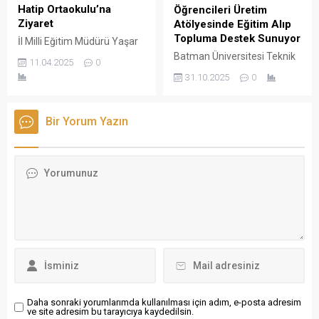
Hatip Ortaokulu’na
Öğrencileri Üretim
Ziyaret
Atölyesinde Eğitim Alıp
Topluma Destek Sunuyor
İl Milli Eğitim Müdürü Yaşar
Ciğer, Abdulcelil Candan
Batman Üniversitesi Teknik
11.04.2025
0
İmam Hatip Ortaokulu’nu
Bilimler Meslek Yüksekokulu
31.10.2025
0
ziyaret ederek hem
Giyim Teknolojisi Programı
öğretmen ve öğrencilerle bir
öğrencileri, hem teorik hem
araya geldi hem de okulun
de uygulamalı eğitimlerle
Bir Yorum Yazın
genel durumu hakkında bilgi
sektöre hazırlanıyor. Giyim
aldı.
Üretim Atölyesinde
yürütülen çalışmalar,
öğrencilerin mesleki
becerilerini geliştirmelerine
katkı sağlıyor.
Daha sonraki yorumlarımda kullanılması için adım, e-posta adresim
ve site adresim bu tarayıcıya kaydedilsin.