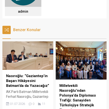
admin
Benzer Konular
Nasıroğlu: “Gaziantep’in
Başarı Hikâyesini
Milletvekili
Batman’da da Yazacağız”
Nasıroğlu’ndan
AK Parti Batman Milletvekili
Polonya’da Diploması
Ferhat Nasıroğlu, Gaziantep
Trafiği: Sanayiden
Büyükşehir Belediye
01.07.2026
0
11
Türkolojiye Stratejik
Başkanı Fatma Şahin'in ev