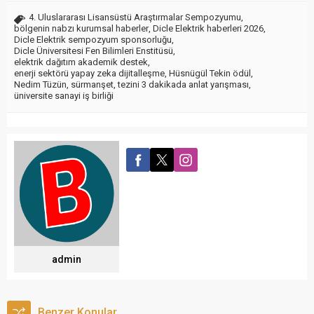
4. Uluslararası Lisansüstü Araştırmalar Sempozyumu
,
bölgenin nabzı kurumsal haberler
,
Dicle Elektrik haberleri 2026
,
Dicle Elektrik sempozyum sponsorluğu
,
Dicle Üniversitesi Fen Bilimleri Enstitüsü
,
elektrik dağıtım akademik destek
,
enerji sektörü yapay zeka dijitalleşme
,
Hüsnügül Tekin ödül
,
Nedim Tüzün
,
sürmanşet
,
tezini 3 dakikada anlat yarışması
,
üniversite sanayi iş birliği
admin
Benzer Konular