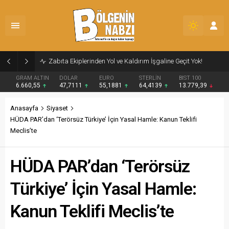
Zabıta Ekiplerinden Yol ve Kaldırım İşgaline Geçit Yok!
GRAM ALTIN
DOLAR
EURO
STERLİN
BIST 100
6.660,55
47,7111
55,1881
64,4139
13.779,39
Anasayfa
Siyaset
HÜDA PAR’dan ‘Terörsüz Türkiye’ İçin Yasal Hamle: Kanun Teklifi
Meclis’te
HÜDA PAR’dan ‘Terörsüz
Türkiye’ İçin Yasal Hamle:
Kanun Teklifi Meclis’te