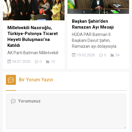
edilmesini büyük bir
söyledi.
memnuniyetle
karşıladıklarını belirtti.
Başkan Şahin’den
Ramazan Ayı Mesajı
Milletvekili Nasıroğlu,
Türkiye-Polonya Ticaret
HÜDA PAR Batman İl
Heyeti Buluşması’na
Başkanı Davut Şahin,
Katıldı
Ramazan ayı dolayısıyla
yayımladığı mesajda,
AK Parti Batman Milletvekili
19.02.2026
0
24
Perşembe günü mübarek
Ferhat Nasıroğlu, Polonya
04.07.2026
0
10
aya kavuşmanın heyecan ve
temasları kapsamında
huzurunu yaşadıklarını ifade
Polonya Ticaret Odası
etti.
tarafından düzenlenen
Bir Yorum Yazın
Türkiye–Polonya Ticaret
Heyeti Buluşması'na
katılarak Polonyalı iş
insanları ve yatırımcılarla bir
araya geldi.