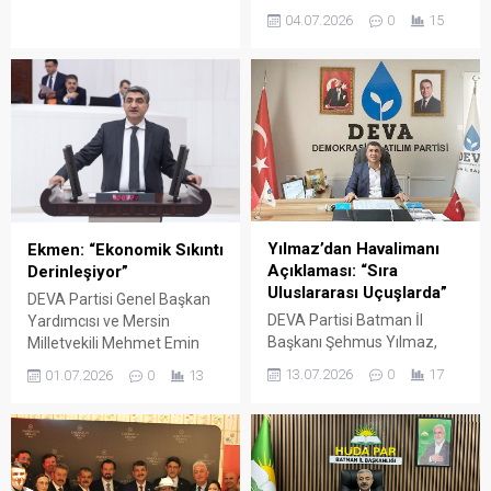
Temaslar
sahipliğinde düzenlenen
04.07.2026
0
15
AK Parti Batman Milletvekili
yatırım ve istişare
Ferhat Nasıroğlu, Türkiye–
toplantısında Gaziantep iş
Polonya Parlamentolar
dünyasının önde gelen
Arası Dostluk Grubu
temsilcileri, OSB başkanları
heyetiyle birlikte gittiği
ve sanayicilerle bir araya
Polonya'da parlamenterler,
geldi. Nasıroğlu,
diplomatlar ve
Gaziantep’in sanayi ve
akademisyenlerle bir dizi
üretim modelini Batman’a
stratejik görüşme
entegre etmeyi
gerçekleştirdi.
hedeflediklerini vurguladı.
Yılmaz’dan Havalimanı
Ekmen: “Ekonomik Sıkıntı
Açıklaması: “Sıra
Derinleşiyor”
Uluslararası Uçuşlarda”
DEVA Partisi Genel Başkan
DEVA Partisi Batman İl
Yardımcısı ve Mersin
Başkanı Şehmus Yılmaz,
Milletvekili Mehmet Emin
Resmi Gazete’de
Ekmen, ekonomik sorunların
13.07.2026
0
17
01.07.2026
0
13
yayımlanan Cumhurbaşkanı
Türkiye'nin dört bir yanında
Kararı ile Batman
vatandaşı ve esnafı
Havalimanı’nın uluslararası
etkilediğini belirterek, üretim
giriş-çıkışlara açık "daimi
ve tarımı önceleyen
hava hudut kapısı" ilan
politikalara ihtiyaç olduğunu