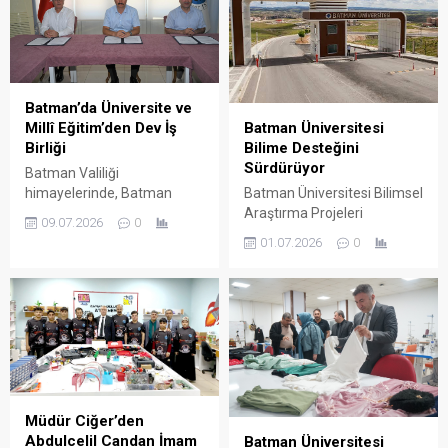
Batman’da Üniversite ve
Batman Üniversitesi
Millî Eğitim’den Dev İş
Bilime Desteğini
Birliği
Sürdürüyor
Batman Valiliği
Batman Üniversitesi Bilimsel
himayelerinde, Batman
Araştırma Projeleri
Üniversitesi ile İl Millî Eğitim
09.07.2026
0
Koordinatörlüğü, 2025
Müdürlüğü arasında mesleki
01.07.2026
0
yılında 37, 2026 yılının ilk
eğitimi güçlendirecek
yarısında ise 13 projeye
önemli bir adım atıldı.
destek verdi. Desteklerin
önemli bölümü Fen Bilimleri
alanındaki çalışmalara
ayrıldı.
Müdür Ciğer’den
Abdulcelil Candan İmam
Batman Üniversitesi