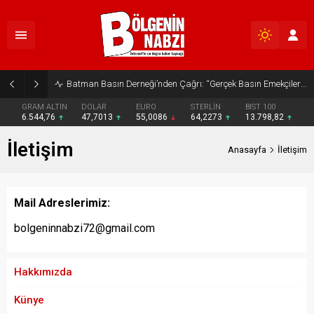
Batman Basın Derneği’nden Çağrı: “Gerçek Basın Emekçileri Desteklenmeli”
GRAM ALTIN
DOLAR
EURO
STERLİN
BIST 100
6.544,76
47,7013
55,0086
64,2273
13.798,82
İletişim
Anasayfa
İletişim
Mail Adreslerimiz:
bolgeninnabzi72@gmail.com
Hakkımızda
Künye