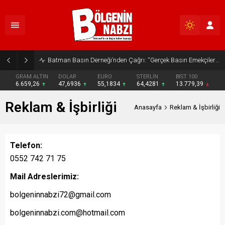
Batman Basın Derneği’nden Çağrı: “Gerçek Basın Emekçileri Desteklenmeli”
GRAM ALTIN
DOLAR
EURO
STERLİN
BIST 100
6.659,26
47,6936
55,1834
64,4281
13.779,39
Reklam & İşbirliği
Anasayfa
Reklam & İşbirliği
Telefon:
0552 742 71 75
Mail Adreslerimiz:
bolgeninnabzi72@gmail.com
bolgeninnabzi.com@hotmail.com