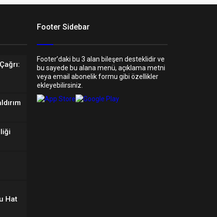
Footer Sidebar
Footer’daki bu 3 alan bileşen desteklidir ve
Çağrı:
bu sayede bu alana menü, açıklama metni
veya email abonelik formu gibi özellikler
ekleyebilirsiniz.
aldırım
liği
u Hat