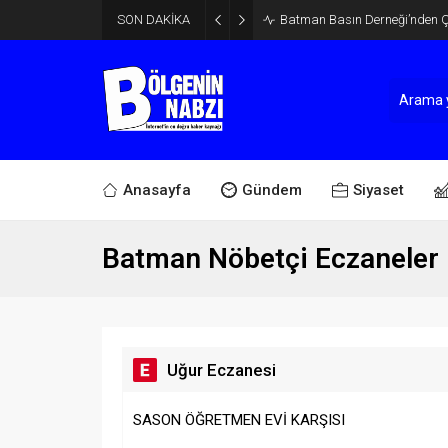
SON DAKİKA
Batman Basın Derneği’nden Ça
Anasayfa
Gündem
Siyaset
Batman Nöbetçi Eczaneler
Uğur Eczanesi
SASON ÖĞRETMEN EVİ KARŞISI