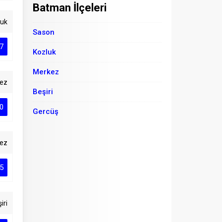
Batman İlçeleri
luk
Sason
7
Kozluk
Merkez
ez
Beşiri
0
Gercüş
ez
5
iri