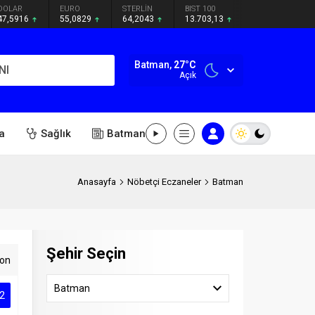
DOLAR
EURO
STERLİN
BIST 100
47,5916
55,0829
64,2043
13.703,13
Batman,
27
°C
NI
Açık
a
Sağlık
Batman
Anasayfa
Nöbetçi Eczaneler
Batman
Şehir Seçin
on
Batman
2