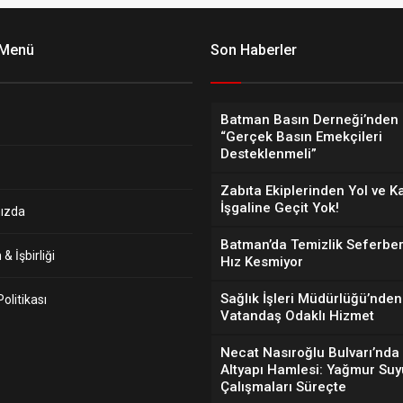
 Menü
Son Haberler
Batman Basın Derneği’nden 
“Gerçek Basın Emekçileri
Desteklenmeli”
Zabıta Ekiplerinden Yol ve K
İşgaline Geçit Yok!
ızda
Batman’da Temizlik Seferber
& İşbirliği
Hız Kesmiyor
Sağlık İşleri Müdürlüğü’nden
 Politikası
Vatandaş Odaklı Hizmet
Necat Nasıroğlu Bulvarı’nda
Altyapı Hamlesi: Yağmur Suy
Çalışmaları Süreçte