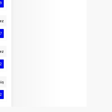
9
ez
7
ez
2
cüş
2