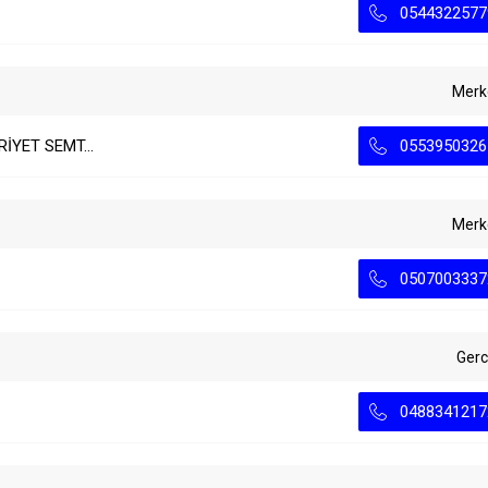
0544322577
Merk
İYET SEMT...
0553950326
Merk
0507003337
Ger
0488341217