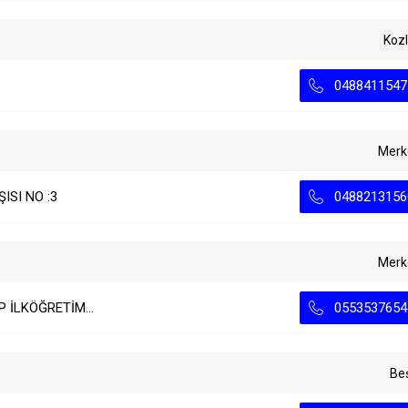
Koz
0488411547
Merk
ISI NO :3
0488213156
Merk
 İLKÖĞRETİM...
0553537654
Beş