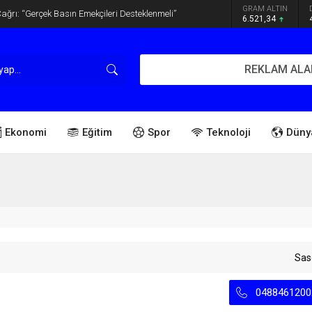
GRAM ALTIN
ğrı: “Gerçek Basın Emekçileri Desteklenmeli”
6.521,34
REKLAM ALA
Ekonomi
Eğitim
Spor
Teknoloji
Düny
Sas
0488461200