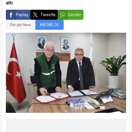
attı.
Paylaş
Tweetle
Gönder
ABONE OL