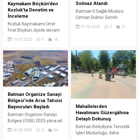
Solmaz Atandı
Kaymakam Böçkün’den
Kozluk’ta Denetim ve
Batman İl Sağlık Müdürü
İnceleme
Uzman Doktor Semih
Canpolat’ın istifasının
Kozluk Kaymakamı Ümit
01.02.2025
0
21
ardından, vekaleten görevi
Fırat Böçkün, ilçede devam
yürüten Halk Sağlığı Müdürü
eden kamu yatırımları ile
15.07.2025
0
16
Serkan Sünger’den görevi
tarihi alanlarda çeşitli
devralan isim belli oldu.
incelemelerde bulundu.
Batman Organize Sanayi
Bölgesi’nde Arsa Tahsisi
Mahallelerden
Başvuruları Başladı
Havalimanı Güzergâhına
Batman Organize Sanayi
Detaylı Dokunuş
Bölgesi (OSB) 2025 yılına ait
Batman Belediyesi Temizlik
arsa tahsis başvurularını
06.03.2025
0
54
İşleri Müdürlüğü, daha
kabul etmeye başladı.