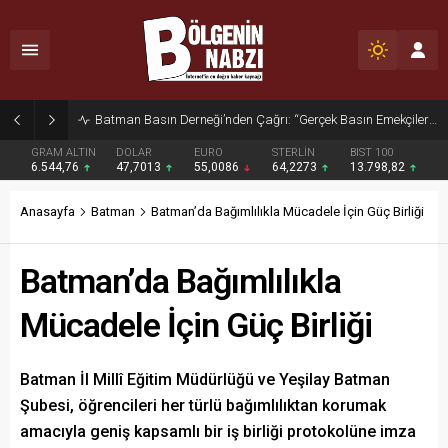
Zabıta Ekiplerinden Yol ve Kaldırım İşgaline Geçit Yok!
GRAM ALTIN
DOLAR
EURO
STERLİN
BIST 100
6.544,76
47,7013
55,0086
64,2273
13.798,82
Anasayfa
Batman
Batman’da Bağımlılıkla Mücadele İçin Güç Birliği
Batman’da Bağımlılıkla
Mücadele İçin Güç Birliği
Batman İl Millî Eğitim Müdürlüğü ve Yeşilay Batman
Şubesi, öğrencileri her türlü bağımlılıktan korumak
amacıyla geniş kapsamlı bir iş birliği protokolüne imza