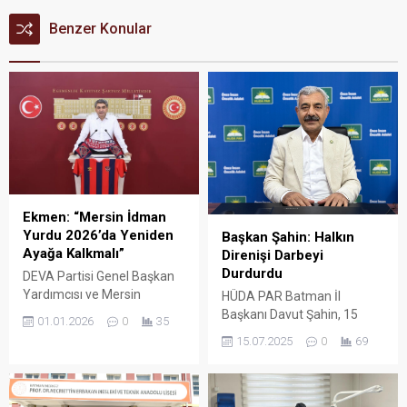
Benzer Konular
Ekmen: “Mersin İdman
Yurdu 2026’da Yeniden
Başkan Şahin: Halkın
Ayağa Kalkmalı”
Direnişi Darbeyi
Durdurdu
DEVA Partisi Genel Başkan
Yardımcısı ve Mersin
HÜDA PAR Batman İl
Milletvekili Mehmet Emin
Başkanı Davut Şahin, 15
01.01.2026
0
35
Ekmen, Mersin İdman Yurdu
Temmuz darbe girişiminin
15.07.2025
0
69
Spor Kulübü’nün yeniden
yıl dönümüne ilişkin yaptığı
güçlü bir yapıya kavuşması
açıklamada, bu kalkışmanın
için 2026 yılına yönelik
uzun yıllardır planlanan bir
kapsamlı bir dayanışma
ihanet projesi olduğunu