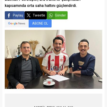
kapsamında orta saha hattını güçlendirdi.
Paylaş
Tweetle
Gönder
ABONE OL