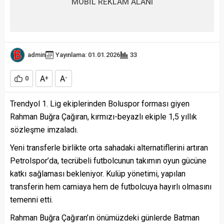
MOBİL REKLAM ALANI
admin
Yayınlama: 01.01.2026
33
A
A
0
+
-
Trendyol 1. Lig ekiplerinden Boluspor forması giyen
Rahman Buğra Çağıran, kırmızı-beyazlı ekiple 1,5 yıllık
sözleşme imzaladı.
Yeni transferle birlikte orta sahadaki alternatiflerini artıran
Petrolspor’da, tecrübeli futbolcunun takımın oyun gücüne
katkı sağlaması bekleniyor. Kulüp yönetimi, yapılan
transferin hem camiaya hem de futbolcuya hayırlı olmasını
temenni etti.
Rahman Buğra Çağıran’ın önümüzdeki günlerde Batman