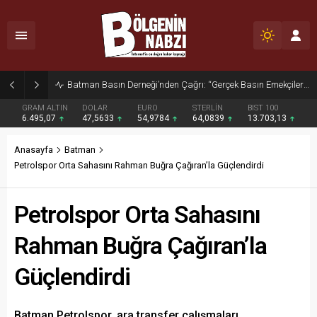
Zabıta Ekiplerinden Yol ve Kaldırım İşgaline Geçit Yok!
GRAM ALTIN
DOLAR
EURO
STERLİN
BIST 100
6.495,07
47,5633
54,9784
64,0839
13.703,13
Anasayfa
Batman
Petrolspor Orta Sahasını Rahman Buğra Çağıran’la Güçlendirdi
Petrolspor Orta Sahasını
Rahman Buğra Çağıran’la
Güçlendirdi
Batman Petrolspor, ara transfer çalışmaları