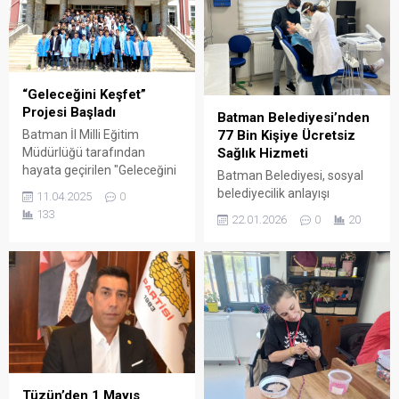
çağrısında bulundu.
ifade etti.
“Geleceğini Keşfet”
Projesi Başladı
Batman Belediyesi’nden
Batman İl Milli Eğitim
77 Bin Kişiye Ücretsiz
Müdürlüğü tarafından
Sağlık Hizmeti
hayata geçirilen "Geleceğini
Batman Belediyesi, sosyal
Keşfet" projesi, Prof. Dr.
belediyecilik anlayışı
11.04.2025
0
Necmettin Erbakan Mesleki
doğrultusunda yürüttüğü
133
22.01.2026
0
20
ve Teknik Anadolu
ücretsiz sağlık hizmetleriyle
Lisesi’nde düzenlenen
kent genelinde önemli bir
programla başladı.
ihtiyaca karşılık vermeye
devam ediyor.
Tüzün’den 1 Mayıs