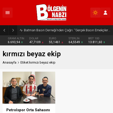
Batman Basın Derneği’nden Çağrı: “Gerçek Basın Emekçileri Desteklenmeli”
GRAM ALTIN
DOLAR
EURO
STERLİN
BIST 100
6.693,94
47,7109
55,1461
64,5549
13.811,60
kırmızı beyaz ekip
Anasayfa
Etiket:kırmızı beyaz ekip
Petrolspor Orta Sahasını