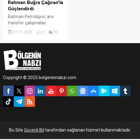
Rahman Buğra Çağıran’la
Güçlendirdi
Batman Petrolspor, ara
transfer çalışmaları
kapsamında orta saha
01.01.2026
0
33
hattını güçlendirdi.
Copyright © 2025 bolgeninnabzi.com
Bu Site
Güvenli Bil
tarafından sağlanan hizmet kullanmaktadır.