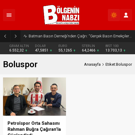
Batman Basın Derneği’nden Çağrı: “Gerçek Basın Emekçileri Desteklenmeli”
GRAM ALTIN
DOLAR
EURO
STERLİN
BIST 100
6.552,32
47,5851
55,1265
64,2466
13.703,13
Boluspor
Anasayfa
Etiket:Boluspor
Petrolspor Orta Sahasını
Rahman Buğra Çağıran’la