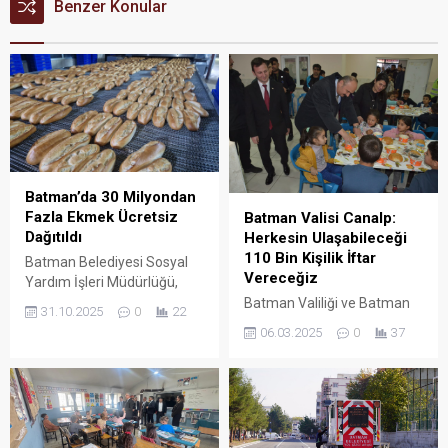
Benzer Konular
Batman’da 30 Milyondan
Fazla Ekmek Ücretsiz
Batman Valisi Canalp:
Dağıtıldı
Herkesin Ulaşabileceği
110 Bin Kişilik İftar
Batman Belediyesi Sosyal
Vereceğiz
Yardım İşleri Müdürlüğü,
belediyeye ait tesislerde
Batman Valiliği ve Batman
31.10.2025
0
22
kendi imkânlarıyla günlük 40
Belediyesi iş birliğiyle her
06.03.2025
0
37
bin 400 ekmek üretimi
akşam kentin farklı
gerçekleştiriyor.
mahallerinde kurulan
geleneksel iftar sofraları,
vatandaşlarımızın bir araya
gelerek birlik ve beraberlik
içinde iftar açmalarına