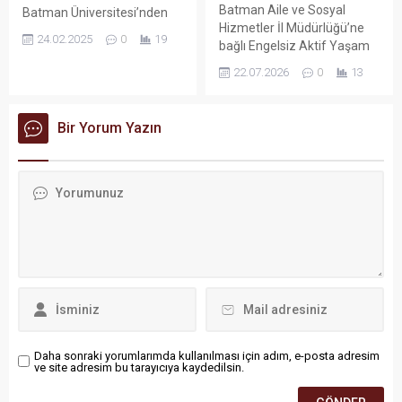
Batman Aile ve Sosyal
Batman Üniversitesi’nden
Hizmetler İl Müdürlüğü’ne
Yeşil Adım: Zivzik Narı
24.02.2025
0
19
bağlı Engelsiz Aktif Yaşam
Fidanları Dikildi
Merkezi Müdürlüğü, özel
22.07.2026
0
13
gereksinimli bireylerin
toplumsal hayata daha
güçlü, bağımsız ve üretken
Bir Yorum Yazın
bir şekilde katılabilmeleri
amacıyla yürüttüğü vizyoner
projelerle dikkat çekiyor.
Daha sonraki yorumlarımda kullanılması için adım, e-posta adresim
ve site adresim bu tarayıcıya kaydedilsin.