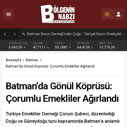
Zabıta Ekiplerinden Yol ve Kaldırım İşgaline Geçit Yok!
GRAM ALTIN
DOLAR
EURO
STERLİN
BIST 100
6.660,55
47,7111
55,1881
64,4139
13.779,39
Anasayfa
Batman
Batman’da Gönül Köprüsü: Çorumlu Emekliler Ağırlandı
Batman’da Gönül Köprüsü:
Çorumlu Emekliler Ağırlandı
Türkiye Emekliler Derneği Çorum Şubesi, düzenlediği
Doğu ve Güneydoğu turu kapsamında Batman’a anlamlı