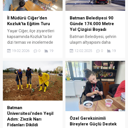
vesile olmaya devam ediyor.
İl Müdürü Ciğer’den
Batman Belediyesi 90
Kozluk’ta Eğitim Turu
Günde 174.000 Metre
Yol Çizgisi Boyadı
Yaşar Ciğer, ilçe ziyaretleri
kapsamında Kozluk’ta bir
Batman Belediyesi, şehrin
dizi temas ve incelemede
ulaşım altyapısını daha
bulundu. Eğitim müfettişleri,
güvenli hale getirmek
19.02.2026
0
19
12.02.2025
0
19
ilçe milli eğitim müdürleri ve
amacıyla başlattığı yol
şube müdürlerinden oluşan
çizgisi ve yaya geçidi
heyetle gerçekleştirilen
işaretleme çalışmalarına
programda, ilçedeki eğitim
devam ediyor.
faaliyetleri yerinde
değerlendirildi.
Batman
Üniversitesi’nden Yeşil
Özel Gereksinimli
Adım: Zivzik Narı
Bireylere Güçlü Destek
Fidanları Dikildi