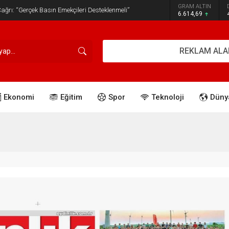
GRAM ALTIN
ğrı: “Gerçek Basın Emekçileri Desteklenmeli”
6.614,69
REKLAM ALA
Ekonomi
Eğitim
Spor
Teknoloji
Düny