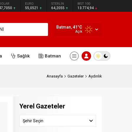
DOLAR
EURO
STERLİN
BIST 100
47,7050
55,0521
64,2055
13.774,94
Batman,
41
°C
NI
Açık
a
Sağlık
Batman
Anasayfa
Gazeteler
Aydınlık
Yerel Gazeteler
Şehir Seçin