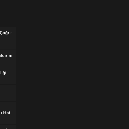
Çağrı:
aldırım
liği
u Hat