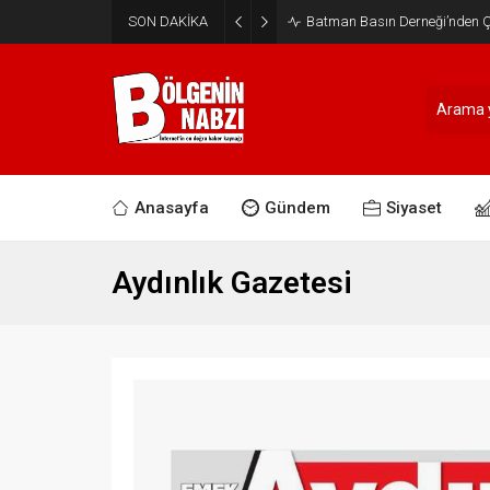
SON DAKİKA
Batman Basın Derneği’nden Ça
Anasayfa
Gündem
Siyaset
Aydınlık Gazetesi