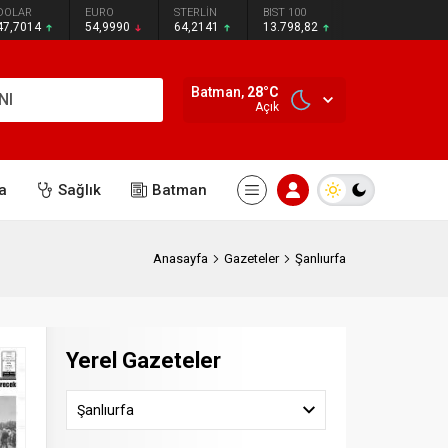
DOLAR
EURO
STERLİN
BIST 100
47,7014
54,9990
64,2141
13.798,82
Batman,
28
°C
NI
Açık
a
Sağlık
Batman
Anasayfa
Gazeteler
Şanlıurfa
Yerel Gazeteler
Şanlıurfa