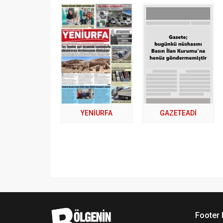
YENİURFA
GAZETEADI
Footer