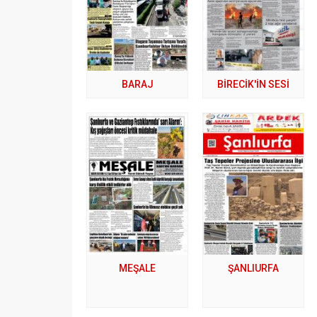
BARAJ
BİRECİK'İN SESİ
MEŞALE
ŞANLIURFA