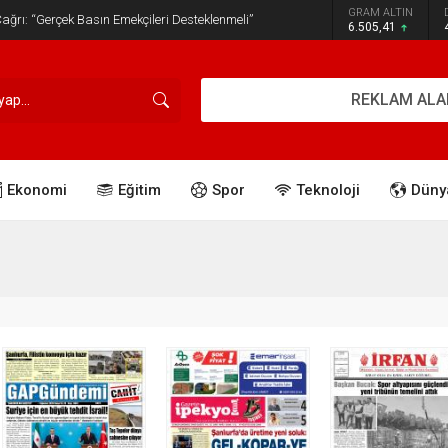
GRAM ALTIN
ğrı: “Gerçek Basın Emekçileri Desteklenmeli”
6.505,41
REKLAM ALA
Ekonomi
Eğitim
Spor
Teknoloji
Düny