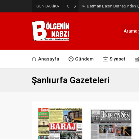
SON DAKİKA
Batman Basın Derneği’nden Ça
Anasayfa
Gündem
Siyaset
Şanlıurfa Gazeteleri