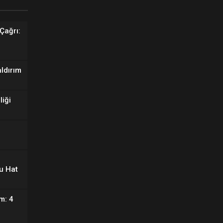
Çağrı:
aldırım
liği
u Hat
m: 4