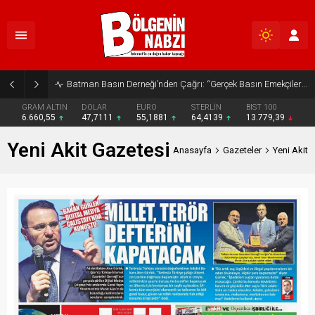
Batman Basın Derneği’nden Çağrı: “Gerçek Basın Emekçileri Desteklenmeli”
GRAM ALTIN
DOLAR
EURO
STERLİN
BIST 100
6.660,55
47,7111
55,1881
64,4139
13.779,39
Yeni Akit Gazetesi
Anasayfa
Gazeteler
Yeni Akit