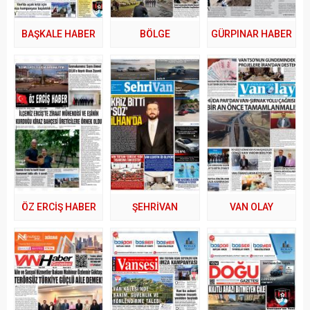
BAŞKALE HABER
BÖLGE
GÜRPINAR HABER
ÖZ ERCİŞ HABER
ŞEHRİVAN
VAN OLAY