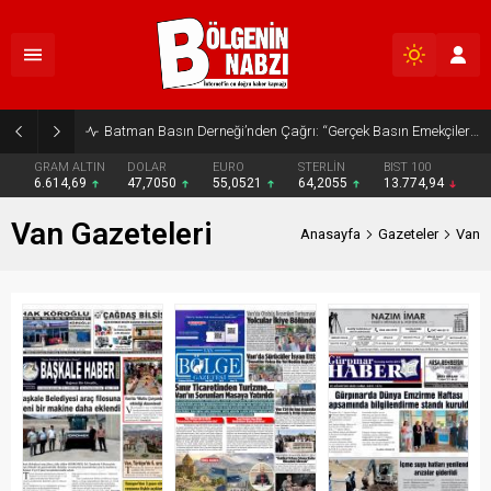
Batman Basın Derneği’nden Çağrı: “Gerçek Basın Emekçileri Desteklenmeli”
GRAM ALTIN
DOLAR
EURO
STERLİN
BIST 100
6.614,69
47,7050
55,0521
64,2055
13.774,94
Van Gazeteleri
Anasayfa
Gazeteler
Van