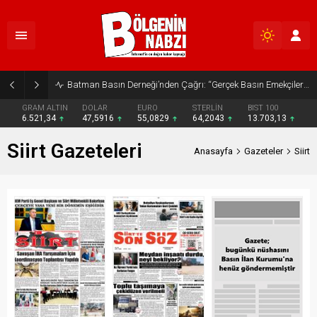
Batman Basın Derneği’nden Çağrı: “Gerçek Basın Emekçileri Desteklenmeli”
GRAM ALTIN
DOLAR
EURO
STERLİN
BIST 100
6.521,34
47,5916
55,0829
64,2043
13.703,13
Siirt Gazeteleri
Anasayfa
Gazeteler
Siirt