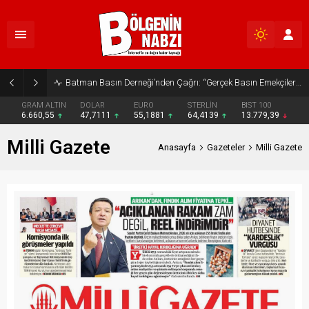
Batman Basın Derneği’nden Çağrı: “Gerçek Basın Emekçileri Desteklenmeli”
GRAM ALTIN
DOLAR
EURO
STERLİN
BIST 100
6.660,55
47,7111
55,1881
64,4139
13.779,39
Milli Gazete
Anasayfa
Gazeteler
Milli Gazete