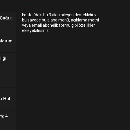
Footer’daki bu 3 alan bileşen desteklidir ve
Çağrı:
bu sayede bu alana menü, açıklama metni
veya email abonelik formu gibi özellikler
ekleyebilirsiniz.
aldırım
liği
u Hat
m: 4