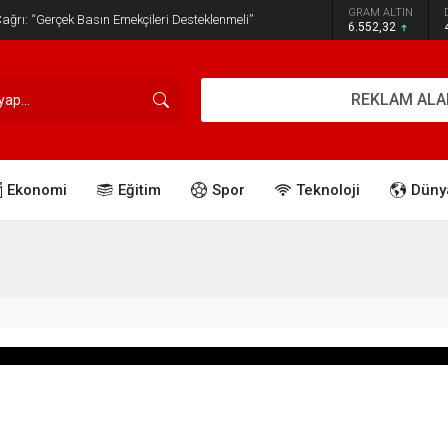
GRAM ALTIN
ğrı: “Gerçek Basın Emekçileri Desteklenmeli”
6.552,32
REKLAM ALA
Ekonomi
Eğitim
Spor
Teknoloji
Düny