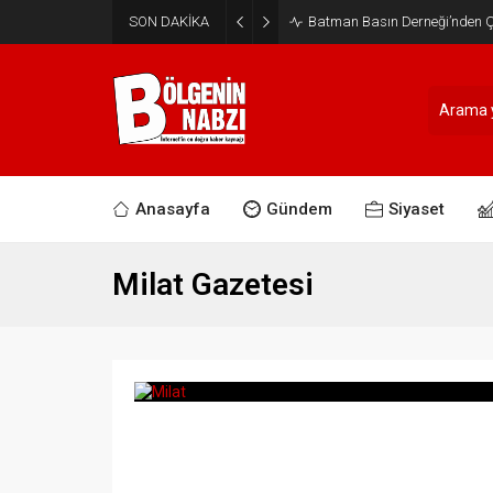
SON DAKİKA
Batman Basın Derneği’nden Ça
Anasayfa
Gündem
Siyaset
Milat Gazetesi