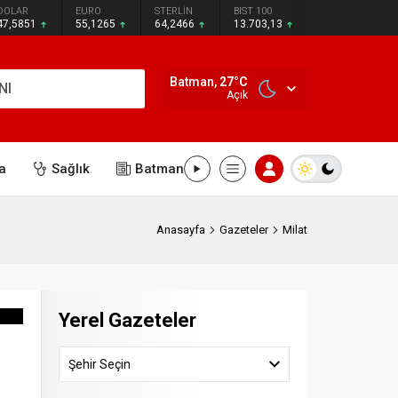
DOLAR
EURO
STERLİN
BIST 100
47,5851
55,1265
64,2466
13.703,13
Batman,
27
°C
NI
Açık
a
Sağlık
Batman
Anasayfa
Gazeteler
Milat
Yerel Gazeteler
Şehir Seçin