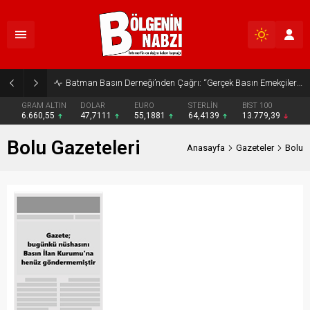
Batman Basın Derneği’nden Çağrı: “Gerçek Basın Emekçileri Desteklenmeli”
GRAM ALTIN
DOLAR
EURO
STERLİN
BIST 100
6.660,55
47,7111
55,1881
64,4139
13.779,39
Bolu Gazeteleri
Anasayfa
Gazeteler
Bolu