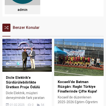
admin
Benzer Konular
Dicle Elektrik’e
Kocaeli’de Batman
Sürdürülebilirlikte
Rüzgârı: Ragbi Türkiye
Üretken Proje Ödülü
Finallerinde Çifte Kupa!
Dicle Elektrik, müşteri
Kocaeli’de düzenlenen
deneyiminde fark yaratan
2025-2026 Eğitim-Öğretim
projelerin ödüllendirildiği 7.
01.02.2025
0
54