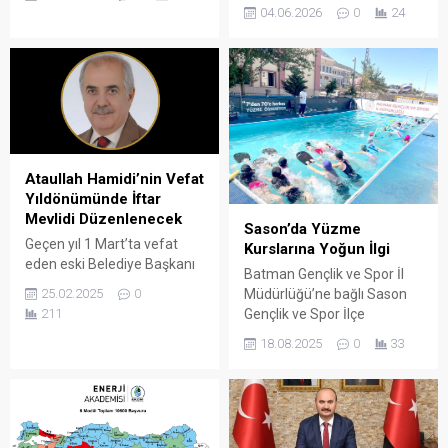
Yılı Okul Sporları Ragbi
CX Awards Turkey’de,
04.06.2026
0
24
Yıldızlar Türkiye Finalleri’ne
"Enerji Yaşam Desteği
Batman damgası vuruldu.
Projesi" ile sürdürülebilirlik
Kentimizi temsil eden iki
kategorisinde Üretken Proje
okul, tüm rakiplerini
Ödülü’nü kazandı.
devirerek finalde karşı
karşıya geldi ve Batman’a
çifte kupa kazandırdı.
Ataullah Hamidi’nin Vefat
Yıldönümünde İftar
Mevlidi Düzenlenecek
Sason’da Yüzme
Geçen yıl 1 Mart’ta vefat
Kurslarına Yoğun İlgi
eden eski Belediye Başkanı
Batman Gençlik ve Spor İl
ve milletvekili merhum
25.02.2025
0
Müdürlüğü’ne bağlı Sason
Ataullah Hamidi’nin vefat
211
Gençlik ve Spor İlçe
yıldönümü dolayısıyla, ailesi
Müdürlüğü tarafından açılan
tarafından bir iftar mevlidi
18.08.2025
0
33
yüzme kurslarına bu yıl
düzenlenecek.
rekor düzeyde başvuru
yapıldı.