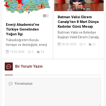
Batman Valisi Ekrem
Canalp’ten 8 Mart Dünya
Enerji Akademisi’ne
Kadınlar Günü Mesajı
Türkiye Genelinden
Batman Valisi ve Belediye
Yoğun İlgi
Başkan Vekili Ekrem Canalp,
Yükseköğretim Kurulu
8 Mart Dünya Kadınlar Günü
06.03.2025
0
21
himaye ve desteğiyle, enerji
dolayısıyla bir mesaj
alanında ihtisas üniversitesi
yayımlayarak, kadınların
19.02.2026
0
34
olarak belirlenen Batman
topluma katkılarının büyük
Üniversitesi
olduğunu ve hak ettikleri
koordinasyonunda
saygınlığa ulaşmalarının
Bir Yorum Yazın
yürütülen Enerji Akademisi
önemli bir görev olduğunu
Eğitim Programı, Türkiye
belirtti.
genelinde büyük ilgi gördü.
Programa ülke çapında
toplam 10 bin 600 başvuru
yapıldı.