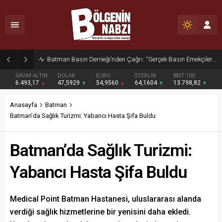
GRAM ALTIN
DOLAR
EURO
STERLİN
BIST 100
6.493,17
47,5929
54,9560
64,1604
13.798,82
Anasayfa
Batman
Batman’da Sağlık Turizmi: Yabancı Hasta Şifa Buldu
Batman’da Sağlık Turizmi:
Yabancı Hasta Şifa Buldu
Medical Point Batman Hastanesi, uluslararası alanda
verdiği sağlık hizmetlerine bir yenisini daha ekledi.