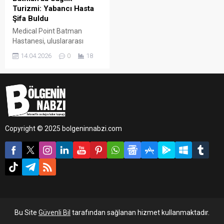
Turizmi: Yabancı Hasta
Şifa Buldu
Medical Point Batman
Hastanesi, uluslararası
alanda verdiği sağlık
14.04.2026
0
18
hizmetlerine bir yenisini
daha ekledi. Yurtdışından
gelerek hastanede tedavi
altına alınan hasta, başarılı
geçen operasyonun
ardından sağlığına
kavuşarak taburcu edildi.
Copyright © 2025 bolgeninnabzi.com
Bu Site
Güvenli Bil
tarafından sağlanan hizmet kullanmaktadır.