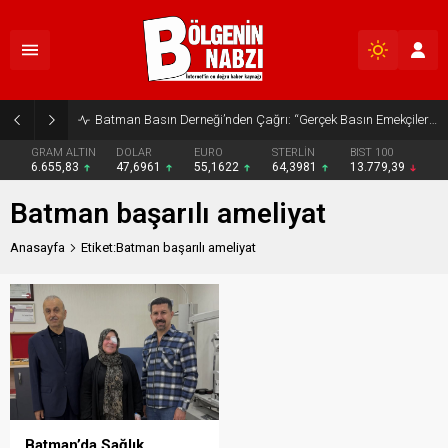
Batman Basın Derneği’nden Çağrı: “Gerçek Basın Emekçileri Desteklenmeli”
GRAM ALTIN
DOLAR
EURO
STERLİN
BIST 100
6.655,83
47,6961
55,1622
64,3981
13.779,39
Batman başarılı ameliyat
Anasayfa
Etiket:Batman başarılı ameliyat
Batman’da Sağlık