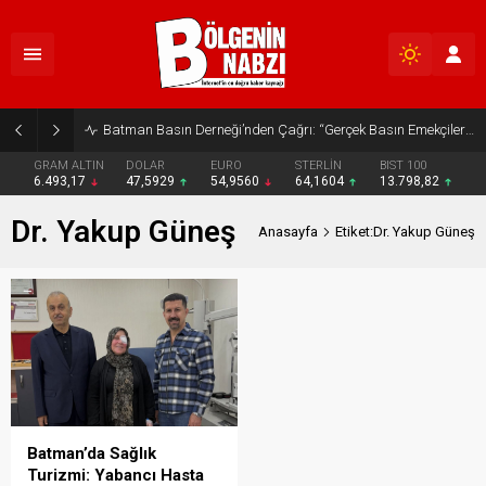
Batman Basın Derneği’nden Çağrı: “Gerçek Basın Emekçileri Desteklenmeli”
GRAM ALTIN
DOLAR
EURO
STERLİN
BIST 100
6.493,17
47,5929
54,9560
64,1604
13.798,82
Dr. Yakup Güneş
Anasayfa
Etiket:Dr. Yakup Güneş
Batman’da Sağlık
Turizmi: Yabancı Hasta