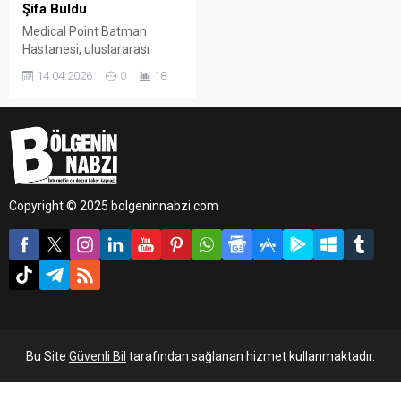
Şifa Buldu
Medical Point Batman
Hastanesi, uluslararası
alanda verdiği sağlık
14.04.2026
0
18
hizmetlerine bir yenisini
daha ekledi. Yurtdışından
gelerek hastanede tedavi
altına alınan hasta, başarılı
geçen operasyonun
ardından sağlığına
kavuşarak taburcu edildi.
Copyright © 2025 bolgeninnabzi.com
Bu Site
Güvenli Bil
tarafından sağlanan hizmet kullanmaktadır.