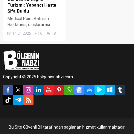
Turizmi: Yabancı Hasta
Şifa Buldu
Medical Point Batman
Hastanesi, uluslararası
alanda verdiği sağlık
14.04.2026
0
18
hizmetlerine bir yenisini
daha ekledi. Yurtdışından
gelerek hastanede tedavi
altına alınan hasta, başarılı
geçen operasyonun
ardından sağlığına
kavuşarak taburcu edildi.
Copyright © 2025 bolgeninnabzi.com
Bu Site
Güvenli Bil
tarafından sağlanan hizmet kullanmaktadır.