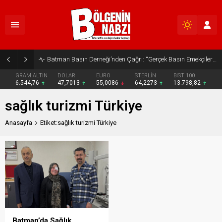
Batman Basın Derneği’nden Çağrı: “Gerçek Basın Emekçileri Desteklenmeli”
GRAM ALTIN
DOLAR
EURO
STERLİN
BIST 100
6.544,76
47,7013
55,0086
64,2273
13.798,82
sağlık turizmi Türkiye
Anasayfa
Etiket:sağlık turizmi Türkiye
Batman’da Sağlık