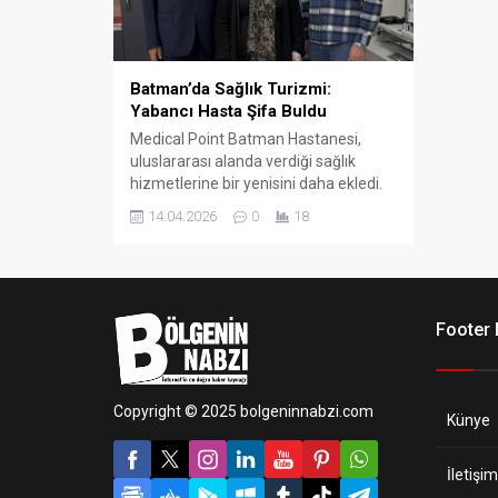
Batman’da Sağlık Turizmi:
Yabancı Hasta Şifa Buldu
Medical Point Batman Hastanesi,
uluslararası alanda verdiği sağlık
hizmetlerine bir yenisini daha ekledi.
Yurtdışından gelerek hastanede
14.04.2026
0
18
tedavi altına alınan hasta, başarılı
geçen operasyonun ardından
sağlığına kavuşarak taburcu edildi.
Footer
Copyright © 2025 bolgeninnabzi.com
Künye
İletişim