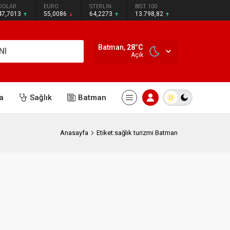
DOLAR
EURO
STERLİN
BIST 100
47,7013
55,0086
64,2273
13.798,82
Batman,
28
°C
NI
Açık
a
Sağlık
Batman
Anasayfa
Etiket:sağlık turizmi Batman