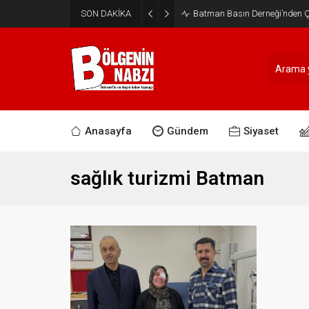
SON DAKİKA
Batman Basın Derneği’nden Ça
Anasayfa
Gündem
Siyaset
sağlık turizmi Batman