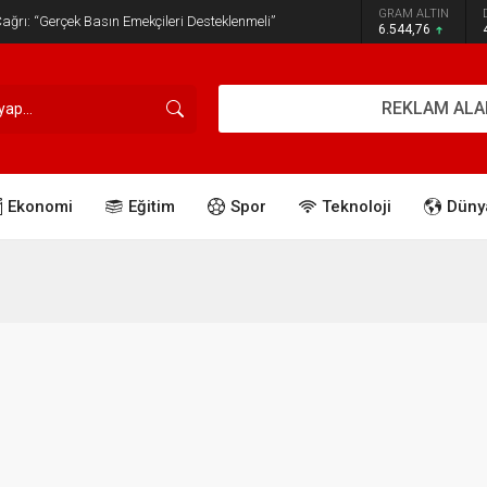
GRAM ALTIN
ğrı: “Gerçek Basın Emekçileri Desteklenmeli”
6.544,76
REKLAM ALA
Ekonomi
Eğitim
Spor
Teknoloji
Düny