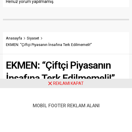
Henüz yorum yapılmamış.
Anasayfa
Siyaset
EKMEN: “Çiftçi Piyasanın İnsafına Terk Edilmemeli!”
EKMEN: “Çiftçi Piyasanın
İnsafına Terk Edilmemeli!”
REKLAMI KAPAT
DEVA Partisi Genel Başkan Yardımcısı ve Mersin
Milletvekili Mehmet Emin Ekmen, TBMM Genel
MOBİL FOOTER REKLAM ALANI
Kurulu’nda yaptığı konuşmada, açıklanan buğday ve
arpa alım fiyatlarına sert tepki gösterdi. Ekmen,
fiyatların üreticinin artan maliyetlerini karşılamaktan