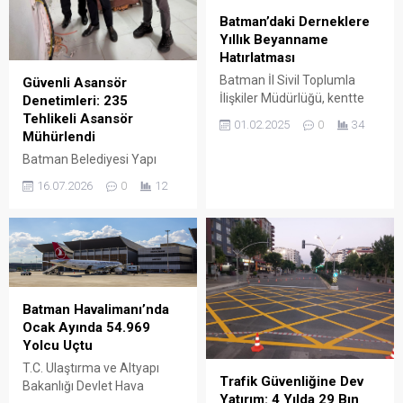
Batman’daki Derneklere
Yıllık Beyanname
Hatırlatması
Batman İl Sivil Toplumla
Güvenli Asansör
İlişkiler Müdürlüğü, kentte
Denetimleri: 235
faaliyet gösteren dernek ve
Tehlikeli Asansör
01.02.2025
0
34
şubeler için yıllık beyanname
Mühürlendi
bildirimlerine ilişkin önemli
Batman Belediyesi Yapı
bir duyuru yaptı.
Kontrol Müdürlüğü, kent
16.07.2026
0
12
genelinde vatandaşların can
ve mal güvenliğini korumak
amacıyla yürüttüğü sıkı
denetimlerde hayati risk
taşıyan ve uyarılara rağmen
standartlara uygun hale
getirilmeyen 235 asansörü
Batman Havalimanı’nda
mühürleyerek kullanıma
Ocak Ayında 54.969
kapattı. 2026 yılının ilk altı
Yolcu Uçtu
aylık dönemini kapsayan bu
T.C. Ulaştırma ve Altyapı
kapsamlı denetimlerle olası
Trafik Güvenliğine Dev
Bakanlığı Devlet Hava
kazaların önüne geçilmesi
Yatırım: 4 Yılda 29 Bın