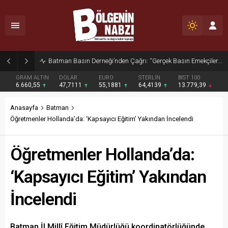
Zabıta Ekiplerinden Yol ve Kaldırım İşgaline Geçit Yok!
GRAM ALTIN
DOLAR
EURO
STERLİN
BIST 100
6.660,55
47,7111
55,1881
64,4139
13.779,39
Anasayfa
Batman
Öğretmenler Hollanda’da: ‘Kapsayıcı Eğitim’ Yakından İncelendi
Öğretmenler Hollanda’da:
‘Kapsayıcı Eğitim’ Yakından
İncelendi
Batman İl Millî Eğitim Müdürlüğü koordinatörlüğünde