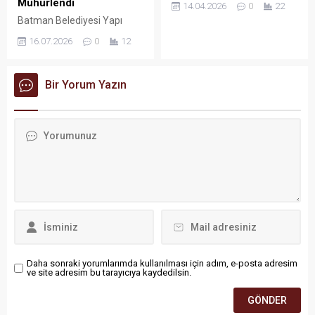
Mühürlendi
14.04.2026
0
22
esmeye devam ediyor.
Batman Belediyesi Yapı
Batman Engelliler Spor
Kontrol Müdürlüğü, kent
Kulübü, kendi evinde
16.07.2026
0
12
genelinde vatandaşların can
ağırladığı güçlü rakibi
ve mal güvenliğini korumak
Malatya BŞK’yı kıran kırana
amacıyla yürüttüğü sıkı
geçen bir mücadelenin
Bir Yorum Yazın
denetimlerde hayati risk
ardından 69-65 mağlup
taşıyan ve uyarılara rağmen
etmeyi başardı.
standartlara uygun hale
getirilmeyen 235 asansörü
mühürleyerek kullanıma
kapattı. 2026 yılının ilk altı
aylık dönemini kapsayan bu
kapsamlı denetimlerle olası
kazaların önüne geçilmesi
hedefleniyor.
Daha sonraki yorumlarımda kullanılması için adım, e-posta adresim
ve site adresim bu tarayıcıya kaydedilsin.