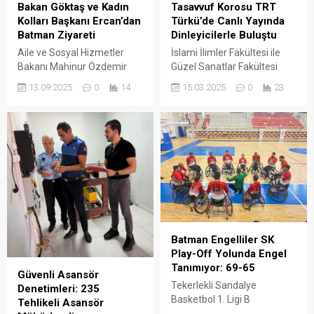
Bakan Göktaş ve Kadın
Tasavvuf Korosu TRT
Kolları Başkanı Ercan’dan
Türkü’de Canlı Yayında
Batman Ziyareti
Dinleyicilerle Buluştu
Aile ve Sosyal Hizmetler
İslami İlimler Fakültesi ile
Bakanı Mahinur Özdemir
Güzel Sanatlar Fakültesi
Göktaş ile AK Parti Genel
öğrencilerinden oluşan
13.09.2025
0
14
15.03.2025
0
23
Merkez Kadın Kolları
Batman Üniversitesi
Başkanı Tuğba Işık Ercan,
Tasavvuf Korosu, TRT
programları kapsamında
Türkü’de canlı olarak
Batman’a gelerek AK Parti
yayınlanan “Türkü Diyarı”
Batman İl Başkanlığını
programına konuk oldu.
ziyaret etti.
Batman Engelliler SK
Play-Off Yolunda Engel
Tanımıyor: 69-65
Güvenli Asansör
Tekerlekli Sandalye
Denetimleri: 235
Basketbol 1. Ligi B
Tehlikeli Asansör
Grubu’nda Batman rüzgarı