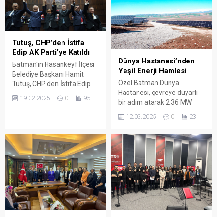
Tutuş, CHP’den İstifa
Edip AK Parti’ye Katıldı
Dünya Hastanesi’nden
Batman'ın Hasankeyf İlçesi
Yeşil Enerji Hamlesi
Belediye Başkanı Hamit
Özel Batman Dünya
Tutuş, CHP’den İstifa Edip
Hastanesi, çevreye duyarlı
AK Parti’ye Katıldı.
19.02.2025
0
95
bir adım atarak 2.36 MW
kapasiteli güneş enerjisi
12.03.2025
0
23
santralini hizmete soktu.