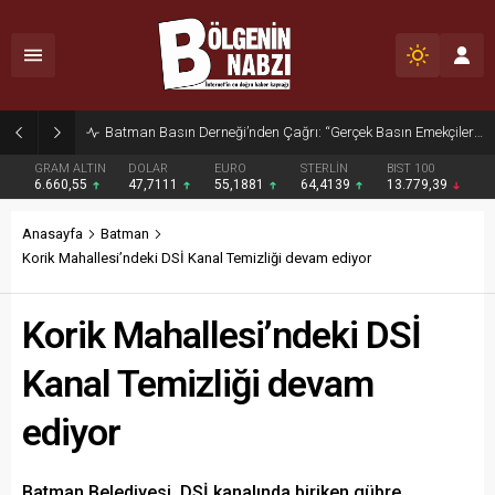
Zabıta Ekiplerinden Yol ve Kaldırım İşgaline Geçit Yok!
GRAM ALTIN
DOLAR
EURO
STERLİN
BIST 100
6.660,55
47,7111
55,1881
64,4139
13.779,39
Anasayfa
Batman
Korik Mahallesi’ndeki DSİ Kanal Temizliği devam ediyor
Korik Mahallesi’ndeki DSİ
Kanal Temizliği devam
ediyor
Batman Belediyesi, DSİ kanalında biriken gübre