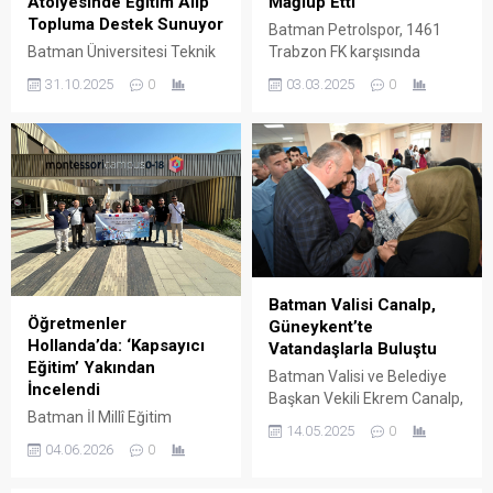
Atölyesinde Eğitim Alıp
Mağlup Etti
Topluma Destek Sunuyor
Batman Petrolspor, 1461
Batman Üniversitesi Teknik
Trabzon FK karşısında
Bilimler Meslek Yüksekokulu
geriye düştüğü maçı 3-1
31.10.2025
0
03.03.2025
0
Giyim Teknolojisi Programı
kazanarak şampiyonluk
öğrencileri, hem teorik hem
yolunda kritik bir galibiyet
de uygulamalı eğitimlerle
aldı. Bu sonuçla lider Sarıyer
sektöre hazırlanıyor. Giyim
ile puan farkını 2’ye indirdi.
Üretim Atölyesinde
yürütülen çalışmalar,
öğrencilerin mesleki
becerilerini geliştirmelerine
katkı sağlıyor.
Batman Valisi Canalp,
Öğretmenler
Güneykent’te
Hollanda’da: ‘Kapsayıcı
Vatandaşlarla Buluştu
Eğitim’ Yakından
Batman Valisi ve Belediye
İncelendi
Başkan Vekili Ekrem Canalp,
Batman İl Millî Eğitim
kentte sürdürülen “Yerinden
14.05.2025
0
Müdürlüğü
İletişim, Yerinden Çözüm”
04.06.2026
0
koordinatörlüğünde
temalı mahalle buluşmaları
yürütülen Erasmus+ Okul
kapsamında bu kez