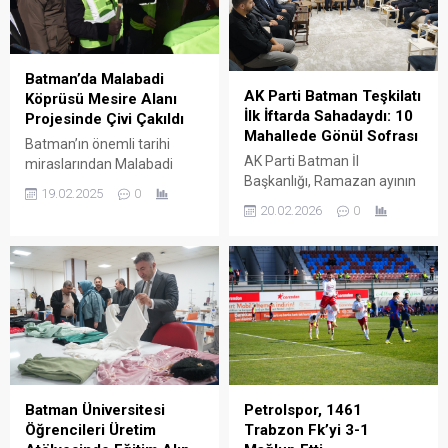
Batman’da Malabadi
AK Parti Batman Teşkilatı
Köprüsü Mesire Alanı
İlk İftarda Sahadaydı: 10
Projesinde Çivi Çakıldı
Mahallede Gönül Sofrası
Batman’ın önemli tarihi
AK Parti Batman İl
miraslarından Malabadi
Başkanlığı, Ramazan ayının
Köprüsü çevresinde
19.02.2025
0
ilk gününde geniş kapsamlı
yapılması planlanan
20.02.2026
0
bir saha programı
Malabadi Köprüsü Mesire
gerçekleştirerek teşkilatın
Alanı projesi için çivi çakma
tüm kademeleriyle
töreni düzenlendi.
mahallelere indi.
Batman Üniversitesi
Petrolspor, 1461
Öğrencileri Üretim
Trabzon Fk’yi 3-1