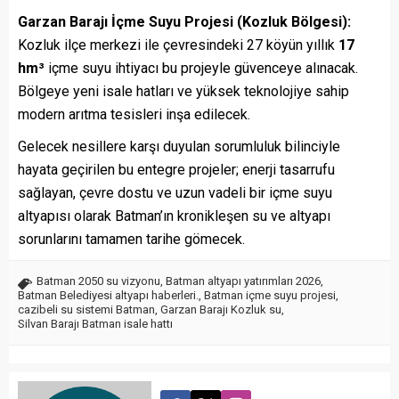
Garzan Barajı İçme Suyu Projesi (Kozluk Bölgesi):
Kozluk ilçe merkezi ile çevresindeki 27 köyün yıllık
17
hm³
içme suyu ihtiyacı bu projeyle güvenceye alınacak.
Bölgeye yeni isale hatları ve yüksek teknolojiye sahip
modern arıtma tesisleri inşa edilecek.
Gelecek nesillere karşı duyulan sorumluluk bilinciyle
hayata geçirilen bu entegre projeler; enerji tasarrufu
sağlayan, çevre dostu ve uzun vadeli bir içme suyu
altyapısı olarak Batman’ın kronikleşen su ve altyapı
sorunlarını tamamen tarihe gömecek.
Batman 2050 su vizyonu
,
Batman altyapı yatırımları 2026
,
Batman Belediyesi altyapı haberleri.
,
Batman içme suyu projesi
,
cazibeli su sistemi Batman
,
Garzan Barajı Kozluk su
,
Silvan Barajı Batman isale hattı