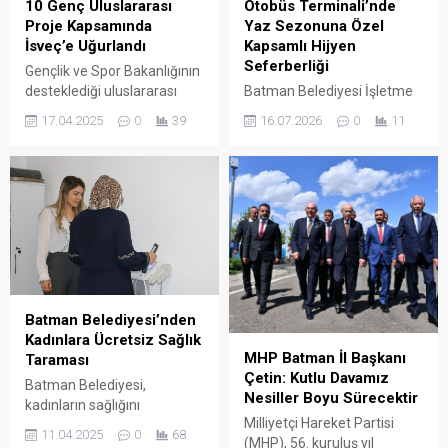
10 Genç Uluslararası
Otobüs Terminali’nde
Proje Kapsamında
Yaz Sezonuna Özel
İsveç’e Uğurlandı
Kapsamlı Hijyen
Seferberliği
Gençlik ve Spor Bakanlığının
desteklediği uluslararası
Batman Belediyesi İşletme
hareketlilik projesi
ve İştirakler Müdürlüğü, yaz
17.04.2025
0
39
16.07.2026
0
11
kapsamında Batman
mevsimiyle birlikte artan
Gençlik Hizmetleri Müdürü
yolcu trafiğini göz önünde
İbrahim Rüzgâr
bulundurarak Batman
koordinesinde 10 genç,
Şehirlerarası Otobüs
Batman’dan İsveç ‘e
Terminali’nde (BAŞTİ)
uğurlandı.
kapsamlı bir genel temizlik,
hijyen ve dezenfeksiyon
çalışması başlattı.
Batman Belediyesi’nden
Kadınlara Ücretsiz Sağlık
MHP Batman İl Başkanı
Taraması
Çetin: Kutlu Davamız
Batman Belediyesi,
Nesiller Boyu Sürecektir
kadınların sağlığını
Milliyetçi Hareket Partisi
önceleyen örnek bir sosyal
11.04.2025
0
68
(MHP), 56. kuruluş yıl
projeyi hayata geçirdi.