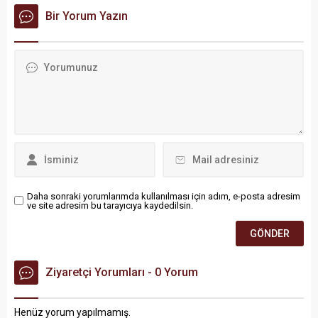
Eğitimi Akreditasyonu
Güneykent Mahallesi’nde
Bir Yorum Yazın
projesi kapsamında
vatandaşlarla bir araya
Batmanlı öğretmenler,
geldi.
Hollanda’da düzenlenen "İş
Başı Gözlem" (Job
Shadowing) faaliyetini
başarıyla tamamladı.
Daha sonraki yorumlarımda kullanılması için adım, e-posta adresim
ve site adresim bu tarayıcıya kaydedilsin.
Ziyaretçi Yorumları - 0 Yorum
Henüz yorum yapılmamış.