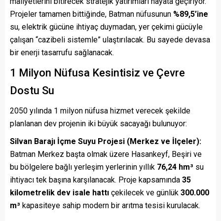
maliyetlerini bitirecek stratejik yatırımları hayata geçiriyor.
Projeler tamamen bittiğinde, Batman nüfusunun
%89,5’ine
su, elektrik gücüne ihtiyaç duymadan, yer çekimi gücüyle
çalışan “cazibeli sistemle” ulaştırılacak. Bu sayede devasa
bir enerji tasarrufu sağlanacak.
1 Milyon Nüfusa Kesintisiz ve Çevre
Dostu Su
2050 yılında 1 milyon nüfusa hizmet verecek şekilde
planlanan dev projenin iki büyük sacayağı bulunuyor:
Silvan Barajı İçme Suyu Projesi (Merkez ve İlçeler):
Batman Merkez başta olmak üzere Hasankeyf, Beşiri ve
bu bölgelere bağlı yerleşim yerlerinin yıllık
76,24 hm³
su
ihtiyacı tek başına karşılanacak. Proje kapsamında
35
kilometrelik dev isale hattı
çekilecek ve günlük
300.000
m³
kapasiteye sahip modern bir arıtma tesisi kurulacak.