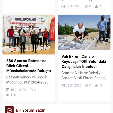
dönümünü büyük bir gurur
12.02.2025
0
43
içinde kutluyor. MHP
Batman İl Başkanı
Muhammed Arif Çetin,
partisinin köklü tarihine ve
Türkiye’nin birliği
konusundaki kararlı
duruşuna dikkat çekti.
Vali Ekrem Canalp
386 Sporcu Batman’da
Kuyubaşı TOKİ Yolundaki
Bilek Güreşi
Çalışmaları İnceledi
Müsabakalarında Buluştu
Batman Valisi ve Belediye
Batman Gençlik ve Spor İl
Başkan Vekili Ekrem Canalp,
Müdürlüğü'nün 2024-2025
Kuyubaşı TOKİ bağlantı
09.07.2026
0
13
Okul Sporları Faaliyet
yolunda Batman Belediyesi
16.04.2025
0
Programında yer alan
Fen İşleri Müdürlüğü ekipleri
125
Gençler A kız ve erkek Bilek
tarafından yürütülen
Güreşi grup müsabakaları
kaldırım düzenleme ve
tamamlandı.
üstyapı çalışmalarını sahada
Bir Yorum Yazın