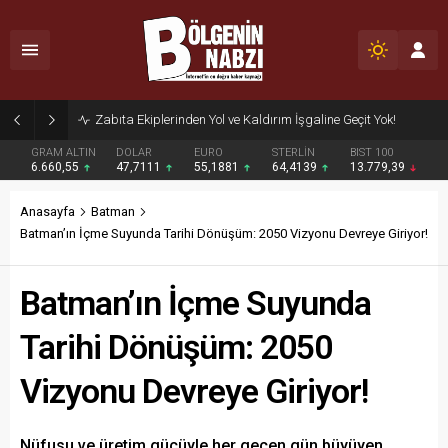
Zabıta Ekiplerinden Yol ve Kaldırım İşgaline Geçit Yok!
GRAM ALTIN
DOLAR
EURO
STERLİN
BIST 100
6.660,55
47,7111
55,1881
64,4139
13.779,39
Anasayfa
Batman
Batman’ın İçme Suyunda Tarihi Dönüşüm: 2050 Vizyonu Devreye Giriyor!
Batman’ın İçme Suyunda
Tarihi Dönüşüm: 2050
Vizyonu Devreye Giriyor!
Nüfusu ve üretim gücüyle her geçen gün büyüyen