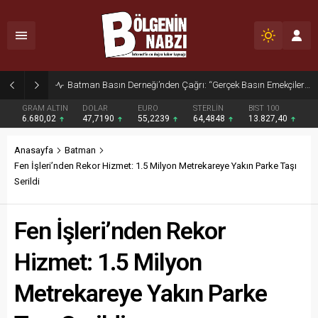
Zabıta Ekiplerinden Yol ve Kaldırım İşgaline Geçit Yok!
GRAM ALTIN
DOLAR
EURO
STERLİN
BIST 100
6.680,02
47,7190
55,2239
64,4848
13.827,40
Anasayfa
Batman
Fen İşleri’nden Rekor Hizmet: 1.5 Milyon Metrekareye Yakın Parke Taşı
Serildi
Fen İşleri’nden Rekor
Hizmet: 1.5 Milyon
Metrekareye Yakın Parke