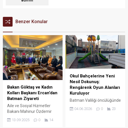
Benzer Konular
Okul Bahçelerine Yeni
Nesil Dokunuş:
Bakan Göktaş ve Kadın
Rengârenk Oyun Alanları
Kolları Başkanı Ercan’dan
Kuruluyor
Batman Ziyareti
Batman Valiliği öncülüğünde
Aile ve Sosyal Hizmetler
yürütülen örnek bir iş
04.06.2026
0
23
Bakanı Mahinur Özdemir
birliğiyle, il merkezindeki
Göktaş ile AK Parti Genel
okul bahçeleri yeni nesil
13.09.2025
0
14
Merkez Kadın Kolları
çocuk oyun parklarıyla