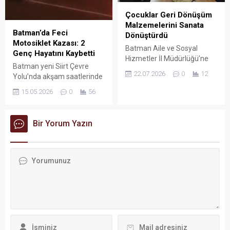
Çocuklar Geri Dönüşüm
Malzemelerini Sanata
Batman’da Feci
Dönüştürdü
Motosiklet Kazası: 2
Batman Aile ve Sosyal
Genç Hayatını Kaybetti
Hizmetler İl Müdürlüğü’ne
Batman yeni Siirt Çevre
bağlı Yavuz Selim Çok
22.07.2026
0
12
Yolu’nda akşam saatlerinde
Amaçlı Toplum Merkezi
meydana gelen motosiklet
(ÇATOM), çevre bilinci ile
15.05.2026
0
56
kazası, kentte büyük
çocuk hakları farkındalığını
üzüntüye neden oldu.
harmanlayan özel bir
etkinliğe ev sahipliği yaptı. İl
Bir Yorum Yazın
Çocuk Hakları Komitesi üyesi
çocuklar, sıfır atık vizyonu
doğrultusunda geri
dönüşüm malzemelerini ve
keçeleri kullanarak özgün
çanta ile göz bandı
tasarımlarına...