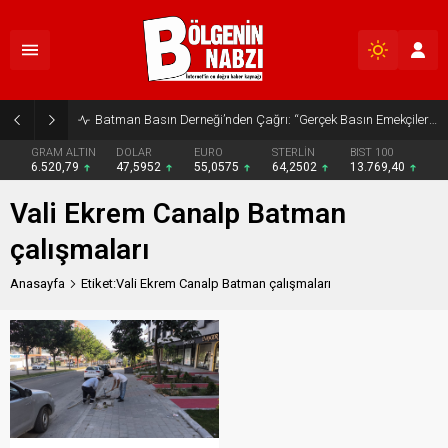
Batman Basın Derneği’nden Çağrı: “Gerçek Basın Emekçileri Desteklenmeli”
GRAM ALTIN
DOLAR
EURO
STERLİN
BIST 100
6.520,79
47,5952
55,0575
64,2502
13.769,40
Vali Ekrem Canalp Batman
çalışmaları
Anasayfa
Etiket:Vali Ekrem Canalp Batman çalışmaları