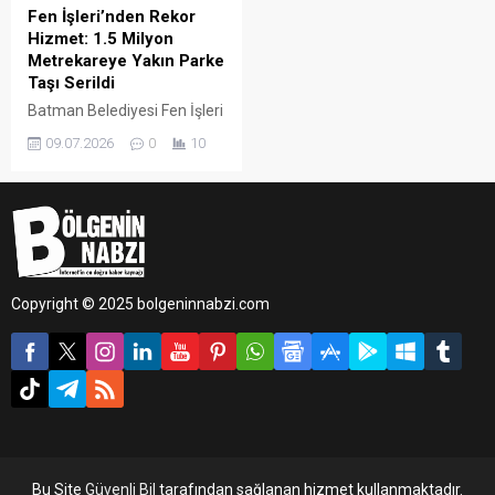
Fen İşleri’nden Rekor
Hizmet: 1.5 Milyon
Metrekareye Yakın Parke
Taşı Serildi
Batman Belediyesi Fen İşleri
Müdürlüğü, kent genelinde
09.07.2026
0
10
yürüttüğü kapsamlı üstyapı
çalışmalarıyla ulaşım
altyapısını modernize
etmeye ve hizmet rekorları
kırmaya devam ediyor.
Copyright © 2025 bolgeninnabzi.com
Bu Site
Güvenli Bil
tarafından sağlanan hizmet kullanmaktadır.