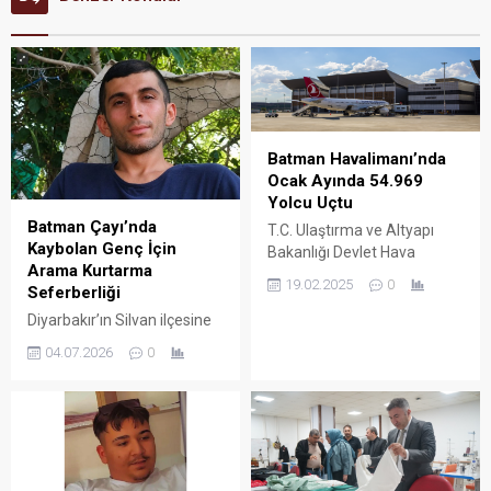
Batman Havalimanı’nda
Ocak Ayında 54.969
Yolcu Uçtu
Batman Çayı’nda
T.C. Ulaştırma ve Altyapı
Kaybolan Genç İçin
Bakanlığı Devlet Hava
Arama Kurtarma
Meydanları İşletmesi (DHMİ)
19.02.2025
0
Seferberliği
Genel Müdürlüğü, Batman
Havalimanı’nın 2025 yılı
Diyarbakır’ın Silvan ilçesine
Ocak ayı hava yolu
bağlı Çevriksu köyü
04.07.2026
0
istatistiklerini açıkladı.
mevkiinde balık tutmak için
Batman Çayı'na giden 30
yaşındaki Abdullah Y.’den
dünden bu yana haber
alınamıyor. Çay kenarında
motosikleti ve elbiseleri