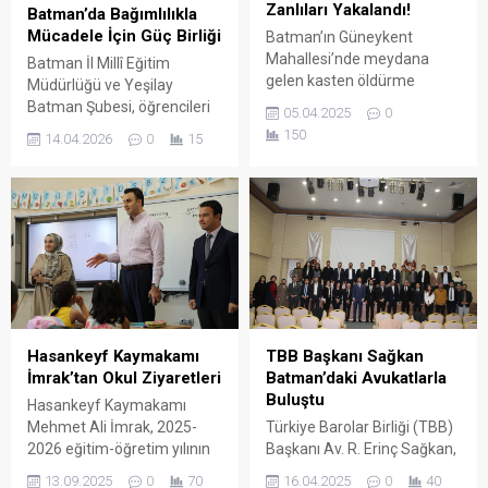
Zanlıları Yakalandı!
Batman’da Bağımlılıkla
Mücadele İçin Güç Birliği
Batman’ın Güneykent
Mahallesi’nde meydana
Batman İl Millî Eğitim
gelen kasten öldürme
Müdürlüğü ve Yeşilay
olayında, C.T. isimli bir kişi
Batman Şubesi, öğrencileri
05.04.2025
0
kesici aletle ağır şekilde
her türlü bağımlılıktan
150
14.04.2026
0
15
yaralandı.
korumak amacıyla geniş
kapsamlı bir iş birliği
protokolüne imza attı.
Hasankeyf Kaymakamı
TBB Başkanı Sağkan
İmrak’tan Okul Ziyaretleri
Batman’daki Avukatlarla
Buluştu
Hasankeyf Kaymakamı
Mehmet Ali İmrak, 2025-
Türkiye Barolar Birliği (TBB)
2026 eğitim-öğretim yılının
Başkanı Av. R. Erinç Sağkan,
başlaması nedeniyle ilçedeki
Başkan Danışmanı Av. Veli
13.09.2025
0
70
16.04.2025
0
40