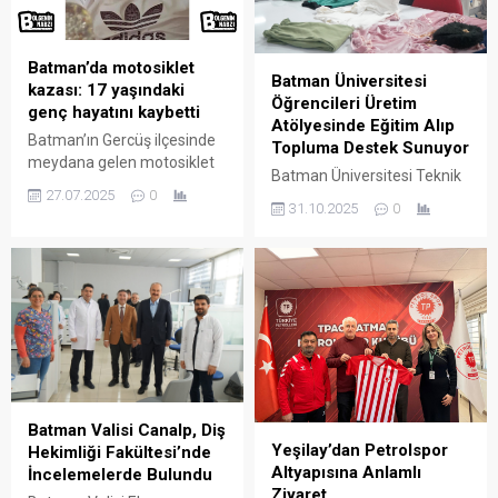
bulunan genci aramak için
bölgeye dalgıç ekipleri sevk
edildi.
Batman’da motosiklet
Batman Üniversitesi
kazası: 17 yaşındaki
Öğrencileri Üretim
genç hayatını kaybetti
Atölyesinde Eğitim Alıp
Batman’ın Gercüş ilçesinde
Topluma Destek Sunuyor
meydana gelen motosiklet
Batman Üniversitesi Teknik
kazasında 17 yaşındaki
27.07.2025
0
Bilimler Meslek Yüksekokulu
Muhammed Bilal Gündüz
31.10.2025
0
Giyim Teknolojisi Programı
hayatını kaybetti. Genç
öğrencileri, hem teorik hem
sürücü, kontrolünü
de uygulamalı eğitimlerle
kaybettiği motosikletin
sektöre hazırlanıyor. Giyim
refüje çarpması sonucu ağır
Üretim Atölyesinde
yaralandı.
yürütülen çalışmalar,
öğrencilerin mesleki
becerilerini geliştirmelerine
katkı sağlıyor.
Batman Valisi Canalp, Diş
Yeşilay’dan Petrolspor
Hekimliği Fakültesi’nde
Altyapısına Anlamlı
İncelemelerde Bulundu
Ziyaret