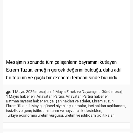
Mesajının sonunda tüm çalışanların bayramını kutlayan
Ekrem Tüzün, emeğin gerçek değerini bulduğu, daha adil
bir toplum ve güçlü bir ekonomi temennisinde bulundu.
1 Mayıs 2026 mesajları
,
1 Mayıs Emek ve Dayanışma Günü mesajı
,
1 Mayıs haberleri
,
Anavatan Partisi
,
Anavatan Partisi haberleri
,
Batman siyaset haberleri
,
çalışan hakları ve adalet
,
Ekrem Tüzün
,
Ekrem Tüzün 1 Mayıs
,
güncel siyasi açıklamalar
,
işçi hakları açıklaması
,
işsizlik ve genç istihdamı
,
tarım ve hayvancılık destekleri
,
Türkiye ekonomisi üretim vurgusu
,
üretim ve istihdam politikaları