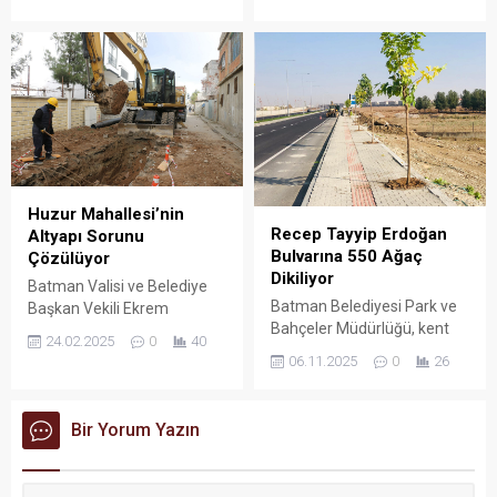
okulları ziyaret etti.
Küçük ve TBB Yönetim
Kurulu Üyesi Av. Nizam Dilek,
Batman Barosu tarafından
düzenlenen söyleşi
programında avukatlarla bir
araya geldi.
Huzur Mahallesi’nin
Recep Tayyip Erdoğan
Altyapı Sorunu
Bulvarına 550 Ağaç
Çözülüyor
Dikiliyor
Batman Valisi ve Belediye
Batman Belediyesi Park ve
Başkan Vekili Ekrem
Bahçeler Müdürlüğü, kent
Canalp’in talimatıyla
24.02.2025
0
40
genelindeki ağaçlandırma
“Yerinde İletişim, Yerinde
06.11.2025
0
26
çalışmalarına devam ediyor.
Çözüm” projesi kapsamında
Huzur Mahallesi’nde altyapı
çalışmaları başladı.
Bir Yorum Yazın