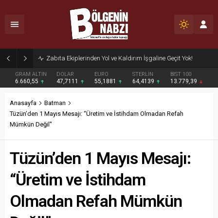
Zabıta Ekiplerinden Yol ve Kaldırım İşgaline Geçit Yok!
GRAM ALTIN
DOLAR
EURO
STERLİN
BIST 100
6.660,55
47,7111
55,1881
64,4139
13.779,39
Anasayfa
Batman
Tüzün’den 1 Mayıs Mesajı: “Üretim ve İstihdam Olmadan Refah
Mümkün Değil”
Tüzün’den 1 Mayıs Mesajı:
“Üretim ve İstihdam
Olmadan Refah Mümkün