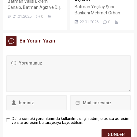
Batman Valisi Ekrem
Batman Yeşilay Şube
Canalp, Batman Ağız ve Diş
Başkanı Mehmet Orhan
Sağlığı Hastanesinden hasta
21.01.2025
0
Edis, Batman Petrolspor
sevklerinin başladığı
22.01.2026
0
Altyapı Kulübü’nü ziyaret
Batman Üniversitesi Diş
ederek kulüp sorumluları
Hekimliği Fakültesi Ağız ve
Mustafa Oygen ve Ümit
Diş Sağlığı Uygulama ve
Bir Yorum Yazın
Kemal Pişkin ile bir araya
Araştırma Merkezini ziyaret
geldi. Kulüp binasında
etti.
gerçekleşen ziyarette,
çocuklar ve gençlerin zararlı
alışkanlıklardan
korunmasında sporun
önemi ele alındı.
Daha sonraki yorumlarımda kullanılması için adım, e-posta adresim
ve site adresim bu tarayıcıya kaydedilsin.