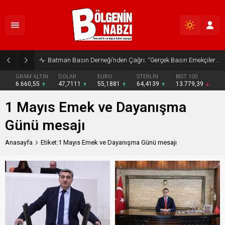
Batman Basın Derneği’nden Çağrı: “Gerçek Basın Emekçileri Desteklenmeli”
GRAM ALTIN
DOLAR
EURO
STERLİN
BIST 100
6.660,55
47,7111
55,1881
64,4139
13.779,39
1 Mayıs Emek ve Dayanışma
Günü mesajı
Anasayfa
Etiket:1 Mayıs Emek ve Dayanışma Günü mesajı