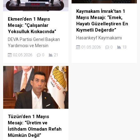
Kaymakam İmrak’tan 1
Mayıs Mesajı: “Emek,
Ekmen’den 1 Mayıs
Hayatı Güzelleştiren En
Mesajı: “Çalışanlar
Kıymetli Değerdir”
Yoksulluk Kıskacında”
Hasankeyf Kaymakamı
DEVA Partisi Genel Başkan
Mehmet Ali İmrak, 1 Mayıs
Yardımcısı ve Mersin
01.05.2026
0
13
Emek ve Dayanışma Günü
Milletvekili Mehmet Emin
02.05.2026
0
21
dolayısıyla yayınladığı
Ekmen, 1 Mayıs Emek ve
mesajda, alın terinin ve
Dayanışma Günü dolayısıyla
üretimin toplumun en büyük
yaptığı açıklamada,
gücü olduğunu vurguladı.
Türkiye’deki işçi, memur ve
emeklilerin derin bir
ekonomik belirsizlik ve
şiddetli yoksullukla
mücadele ettiğini vurguladı.
Tüzün’den 1 Mayıs
Mesajı: “Üretim ve
İstihdam Olmadan Refah
Mümkün Değil”