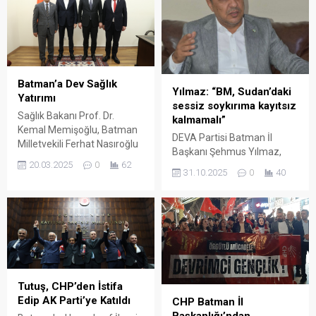
fiyatlar ve ödeme
koşullarına ilişkin verdiği
soru önergesine Çevre,
Şehircilik ve İklim Değişikliği
Bakanı Murat Kurum’dan
yanıt geldi. Bakanlık, mevcut
Batman’a Dev Sağlık
Yılmaz: “BM, Sudan’daki
ödeme planı ve maliyet
Yatırımı
sessiz soykırıma kayıtsız
hesaplamalarında bir
Sağlık Bakanı Prof. Dr.
kalmamalı”
değişiklik öngörülmediğini
Kemal Memişoğlu, Batman
bildirdi.
DEVA Partisi Batman İl
Milletvekili Ferhat Nasıroğlu
Başkanı Şehmus Yılmaz,
ve beraberindeki heyeti
20.03.2025
0
62
Sudan’da süren iç savaşın
makamında ağırlayarak,
31.10.2025
0
40
insani kriz boyutunun
şehrin sağlık altyapısını
giderek ağırlaştığını
güçlendirecek önemli
belirterek, Birleşmiş Milletler
projeleri değerlendirdi.
(BM) ve uluslararası
toplumu acil harekete
geçmeye çağırdı.
Tutuş, CHP’den İstifa
Edip AK Parti’ye Katıldı
CHP Batman İl
Başkanlığı’ndan