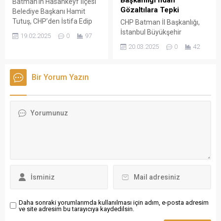
Batman'ın Hasankeyf İlçesi
Gözaltılara Tepki
Belediye Başkanı Hamit
Tutuş, CHP’den İstifa Edip
CHP Batman İl Başkanlığı,
AK Parti’ye Katıldı.
İstanbul Büyükşehir
19.02.2025
0
97
Belediye Başkanı Ekrem
20.03.2025
0
42
İmamoğlu ve belediye
çalışanlarının gözaltına
alınmasına tepki göstermek
Bir Yorum Yazın
amacıyla basın açıklaması
düzenledi.
Daha sonraki yorumlarımda kullanılması için adım, e-posta adresim
ve site adresim bu tarayıcıya kaydedilsin.