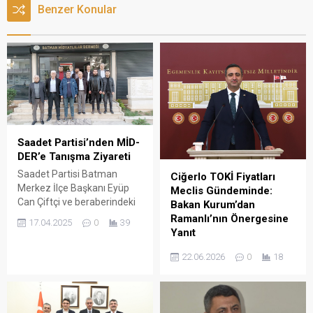
Benzer Konular
Saadet Partisi’nden MİD-
DER’e Tanışma Ziyareti
Saadet Partisi Batman
Ciğerlo TOKİ Fiyatları
Merkez İlçe Başkanı Eyüp
Meclis Gündeminde:
Can Çiftçi ve beraberindeki
Bakan Kurum’dan
heyet, Midyatlılar Sosyal
Ramanlı’nın Önergesine
17.04.2025
0
39
Yardımlaşma Derneği’ni
Yanıt
(MİD-DER) ziyaret etti.
HÜDA PAR Batman
22.06.2026
0
18
Milletvekili Serkan
Ramanlı’nın, Batman Ciğerlo
Mahallesi’ndeki TOKİ
projesinde uygulanan