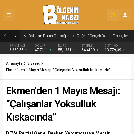
Zabıta Ekiplerinden Yol ve Kaldırım İşgaline Geçit Yok!
GRAM ALTIN
DOLAR
EURO
STERLİN
BIST 100
6.660,55
47,7111
55,1881
64,4139
13.779,39
Anasayfa
Siyaset
Ekmen’den 1 Mayıs Mesajı: “Çalışanlar Yoksulluk Kıskacında”
Ekmen’den 1 Mayıs Mesajı:
“Çalışanlar Yoksulluk
Kıskacında”
DEVA Partisi Genel Başkan Yardımcısı ve Mersin