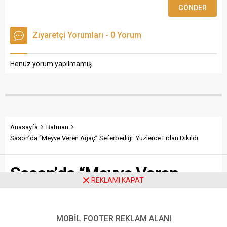
Ziyaretçi Yorumları - 0 Yorum
Henüz yorum yapılmamış.
Anasayfa
Batman
Sason’da “Meyve Veren Ağaç” Seferberliği: Yüzlerce Fidan Dikildi
Sason’da “Meyve Veren
REKLAMI KAPAT
Ağaç” Seferberliği: Yüzlerce
Fidan Dikildi
MOBİL FOOTER REKLAM ALANI