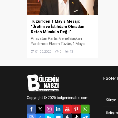
Tüzün’den 1 Mayıs Mesajı:
“Üretim ve İstihdam Olmadan
Refah Mümkün Değil”
Anavatan Partisi Genel Başkan
Yardımcısı Ekrem Tüzün, 1 Mayıs
Emek ve Dayanışma Günü
01.05.2026
0
13
kapsamında yayınladığı mesajda;
ekonomik kalkınmanın anahtarının işçi
hakları, üretim ve güçlü istihdam
politikalarından geçtiğini vurguladı.
Footer
Copyright © 2025 bolgeninnabzi.com
Künye
İletişim