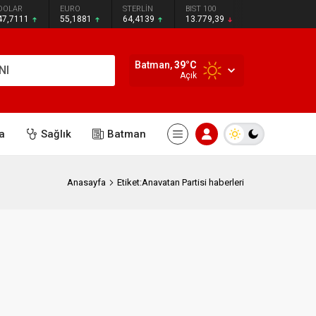
DOLAR
EURO
STERLİN
BIST 100
47,7111
55,1881
64,4139
13.779,39
Batman,
39
°C
NI
Açık
a
Sağlık
Batman
Anasayfa
Etiket:Anavatan Partisi haberleri