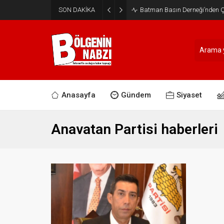
SON DAKİKA
Batman Basın Derneği’nden Ça
Anasayfa
Gündem
Siyaset
Anavatan Partisi haberleri