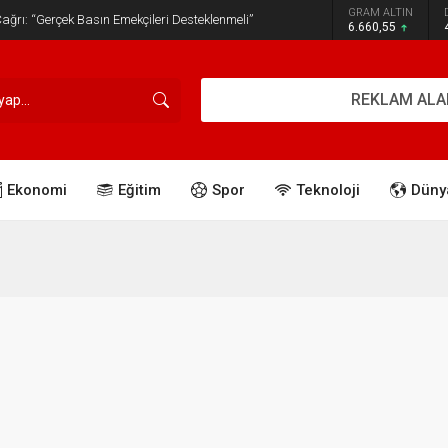
GRAM ALTIN
ğrı: “Gerçek Basın Emekçileri Desteklenmeli”
6.660,55
REKLAM ALA
Ekonomi
Eğitim
Spor
Teknoloji
Düny