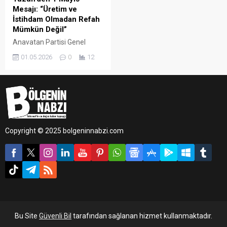
Mesajı: “Üretim ve
İstihdam Olmadan Refah
Mümkün Değil”
Anavatan Partisi Genel
Başkan Yardımcısı Ekrem
01.05.2026
0
12
Tüzün, 1 Mayıs Emek ve
Dayanışma Günü
kapsamında yayınladığı
mesajda; ekonomik
kalkınmanın anahtarının işçi
hakları, üretim ve güçlü
istihdam politikalarından
Copyright © 2025 bolgeninnabzi.com
geçtiğini vurguladı.
Bu Site
Güvenli Bil
tarafından sağlanan hizmet kullanmaktadır.