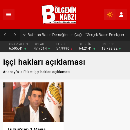
Batman Basın Derneği’nden Çağrı: “Gerçek Basın Emekçileri Desteklenmeli”
GRAM ALTIN
DOLAR
EURO
STERLİN
BIST 100
6.505,41
47,7014
54,9990
64,2141
13.798,82
işçi hakları açıklaması
Anasayfa
Etiket:işçi hakları açıklaması
Tüzün’den 1 Mayıs