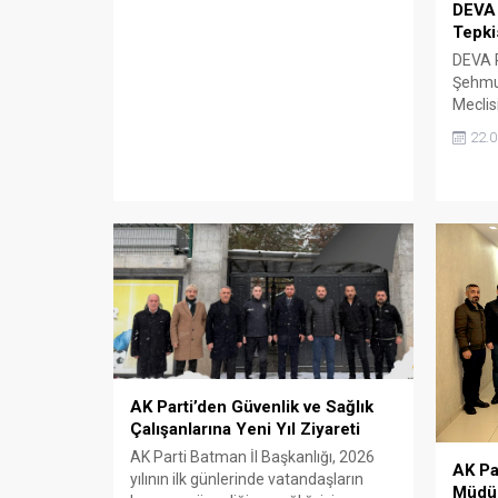
DEVA 
Tepki
DEVA P
Şehmus
Meclis
yöneli
22.0
göster
19–20
belirl
milyon
uğrattı
AK Parti’den Güvenlik ve Sağlık
Çalışanlarına Yeni Yıl Ziyareti
AK Parti Batman İl Başkanlığı, 2026
AK Pa
yılının ilk günlerinde vatandaşların
Müdür