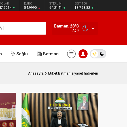
DOLAR
EURO
STERLİN
BIST 100
47,7014
54,9990
64,2141
13.798,82
Batman,
28
°C
NI
Açık
a
Sağlık
Batman
Anasayfa
Etiket:Batman siyaset haberleri