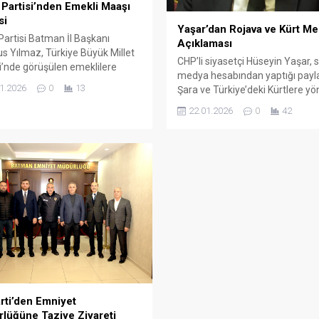
Partisi’nden Emekli Maaşı
si
Yaşar’dan Rojava ve Kürt Me
artisi Batman İl Başkanı
Açıklaması
 Yılmaz, Türkiye Büyük Millet
CHP’li siyasetçi Hüseyin Yaşar, 
i’nde görüşülen emeklilere
medya hesabından yaptığı payl
k maaş düzenlemesine tepki
1.2026
0
13
Şara ve Türkiye’deki Kürtlere yö
di. Yılmaz, emekli maaşlarının
tutumlara ilişkin değerlendirme
 bin TL bandında
22.01.2026
0
42
bulundu.
enmesinin, yıllarca çalışmış
larca emekliyi hayal kırıklığına
ğını söyledi.
rti’den Emniyet
lüğüne Taziye Ziyareti