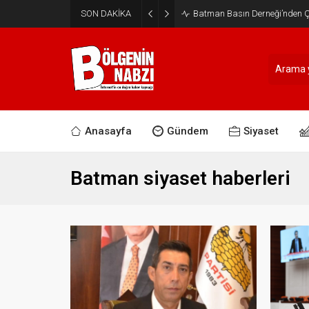
SON DAKİKA
Batman Basın Derneği’nden Ça
Anasayfa
Gündem
Siyaset
Batman siyaset haberleri