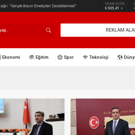
GRAM ALTIN
ğrı: “Gerçek Basın Emekçileri Desteklenmeli”
6.505,41
REKLAM ALA
Ekonomi
Eğitim
Spor
Teknoloji
Düny