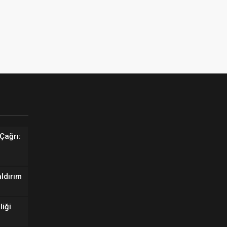
Çağrı:
aldırım
liği