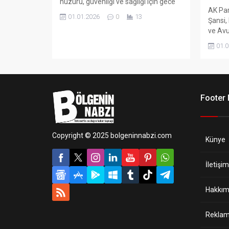
huzuru, güvenliği ve sağlığı için gece
AK Par
gündüz görev yapan güvenlik
01.01.2026
0
13
Şansi,
personeli ile sağlık çalışanlarını ziyaret
ve Avu
etti.
yaşana
01.0
için B
ziyaret
Footer
Copyright © 2025 bolgeninnabzi.com
Künye
İletişim
Hakkım
Reklam 