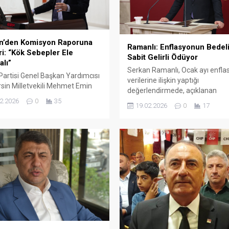
n’den Komisyon Raporuna
Ramanlı: Enflasyonun Bedeli
ri: “Kök Sebepler Ele
Sabit Gelirli Ödüyor
alı”
Serkan Ramanlı, Ocak ayı enfla
artisi Genel Başkan Yardımcısı
verilerine ilişkin yaptığı
sin Milletvekili Mehmet Emin
değerlendirmede, açıklanan
 Millî Dayanışma, Kardeşlik ve
hedeflerle gerçekleşen oranlar
2.2026
0
35
19.02.2026
0
17
rasi Komisyonu’nun nihai
arasındaki farkın büyüdüğünü v
nu değerlendirdi. Ekmen, kök
hayat pahalılığının en çok sabit ge
ere inmeyen bir sürecin kalıcı
etkilediğini söyledi.
üretmeyeceğine dikkat çekti.