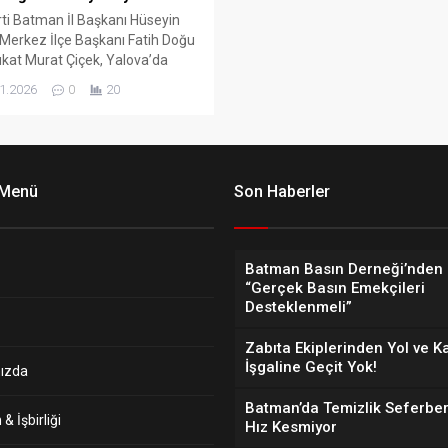
ti Batman İl Başkanı Hüseyin
 Merkez İlçe Başkanı Fatih Doğu
kat Murat Çiçek, Yalova’da
n çatışmada şehit olan polisler
1.2026
0
20
atman İl Emniyet Müdürlüğü’nü
 ederek taziye dileklerini iletti.
 Menü
Son Haberler
Batman Basın Derneği’nden 
“Gerçek Basın Emekçileri
Desteklenmeli”
Zabıta Ekiplerinden Yol ve K
İşgaline Geçit Yok!
ızda
Batman’da Temizlik Seferber
& İşbirliği
Hız Kesmiyor