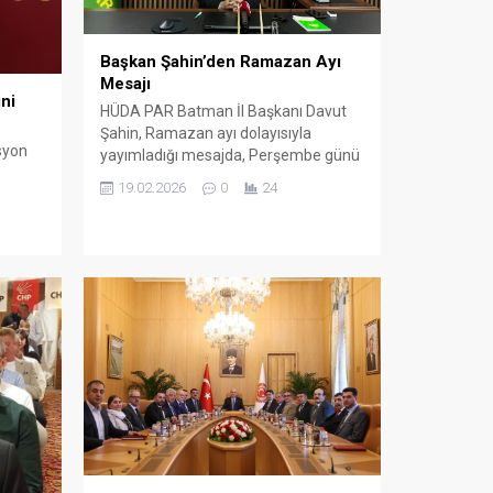
Başkan Şahin’den Ramazan Ayı
Mesajı
ni
HÜDA PAR Batman İl Başkanı Davut
Şahin, Ramazan ayı dolayısıyla
syon
yayımladığı mesajda, Perşembe günü
mübarek aya kavuşmanın heyecan ve
19.02.2026
0
24
huzurunu yaşadıklarını ifade etti.
e
lirliyi