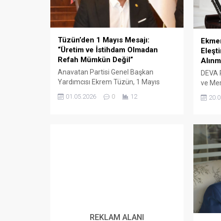
Tüzün’den 1 Mayıs Mesajı:
Ekme
“Üretim ve İstihdam Olmadan
Eleşti
Refah Mümkün Değil”
Alınm
Anavatan Partisi Genel Başkan
DEVA P
Yardımcısı Ekrem Tüzün, 1 Mayıs
ve Mer
Emek ve Dayanışma Günü
Ekmen,
01.05.2026
0
12
20.0
kapsamında yayınladığı mesajda;
Demok
ekonomik kalkınmanın anahtarının işçi
raporu
hakları, üretim ve güçlü istihdam
sebepl
politikalarından geçtiğini vurguladı.
sonuç 
REKLAM ALANI