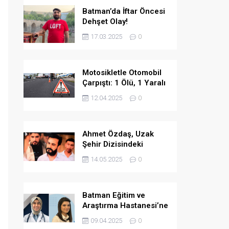
Batman’da İftar Öncesi
Dehşet Olay!
17.03.2025
0
Motosikletle Otomobil
Çarpıştı: 1 Ölü, 1 Yaralı
12.04.2025
0
Ahmet Özdaş, Uzak
Şehir Dizisindeki
Performansıyla Beğeni
14.05.2025
0
Topladı
Batman Eğitim ve
Araştırma Hastanesi’ne
İki Yeni Uzman Hekim
09.04.2025
0