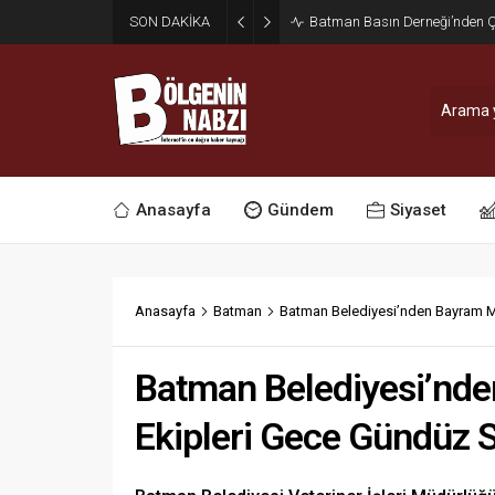
SON DAKİKA
Zabıta Ekiplerinden Yol ve Kal
Anasayfa
Gündem
Siyaset
Anasayfa
Batman
Batman Belediyesi’nden Bayram M
Batman Belediyesi’nde
Ekipleri Gece Gündüz 