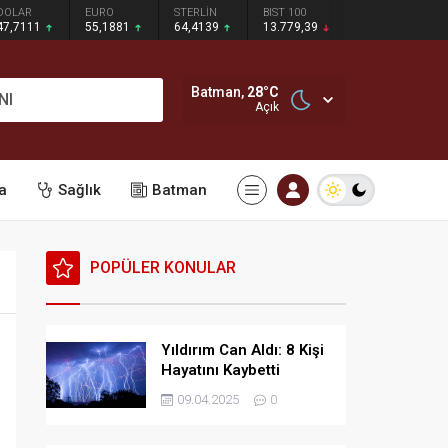
DOLAR
EURO
STERLİN
BIST 100
47,7111
55,1881
64,4139
13.779,39
Batman,
28
°C
NI
Açık
a
Sağlık
Batman
POPÜLER KONULAR
Yıldırım Can Aldı: 8 Kişi
Hayatını Kaybetti
09.04.2025
0