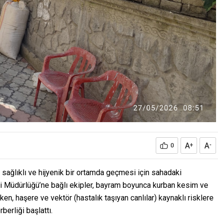
A
A
0
+
-
sağlıklı ve hijyenik bir ortamda geçmesi için sahadaki
eri Müdürlüğü’ne bağlı ekipler, bayram boyunca kurban kesim ve
ken, haşere ve vektör (hastalık taşıyan canlılar) kaynaklı risklere
berliği başlattı.