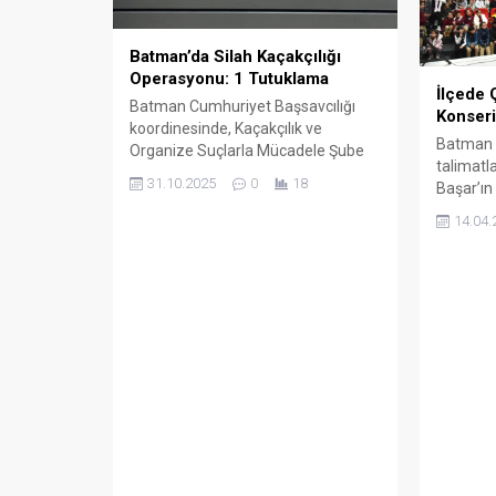
Batman’da Silah Kaçakçılığı
Operasyonu: 1 Tutuklama
İlçede 
Batman Cumhuriyet Başsavcılığı
Konser
koordinesinde, Kaçakçılık ve
Batman V
Organize Suçlarla Mücadele Şube
talimatl
Müdürlüğü ekiplerince silah
31.10.2025
0
18
Başar’ın
kaçakçılığı ve ticaretinin
düzenlen
önlenmesine yönelik çalışma
14.04.
kapsamı
yürütüldü.
"Miniban
ile doyas