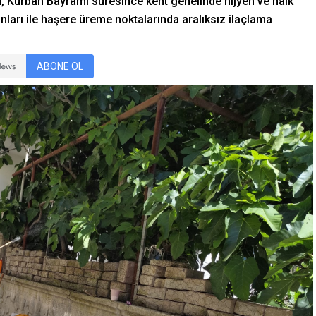
ü, Kurban Bayramı süresince kent genelinde hijyen ve halk
ları ile haşere üreme noktalarında aralıksız ilaçlama
ABONE OL