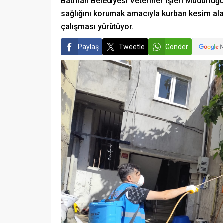
Batman Belediyesi Veteriner İşleri Müdürlüğ
sağlığını korumak amacıyla kurban kesim alan
çalışması yürütüyor.
Paylaş
Tweetle
Gönder