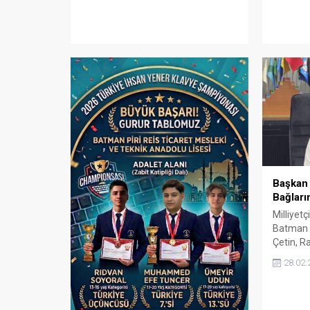
Başkan 
Bağları
Milliyetç
Batman 
Çetin, R
mesaj ya
28.02.