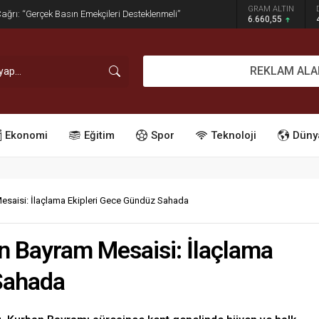
GRAM ALTIN
dırım İşgaline Geçit Yok!
6.660,55
REKLAM ALA
Ekonomi
Eğitim
Spor
Teknoloji
Düny
esaisi: İlaçlama Ekipleri Gece Gündüz Sahada
n Bayram Mesaisi: İlaçlama
Sahada