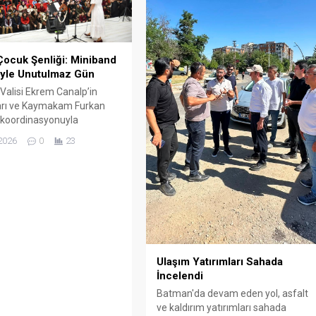
Çocuk Şenliği: Miniband
iyle Unutulmaz Gün
alisi Ekrem Canalp’in
arı ve Kaymakam Furkan
 koordinasyonuyla
en sosyal etkinlikler
2026
0
23
nda, yüzlerce çocuk
d Çocuk Şarkıları Konseri"
ıya eğlendi.
Ulaşım Yatırımları Sahada
İncelendi
Batman'da devam eden yol, asfalt
ve kaldırım yatırımları sahada