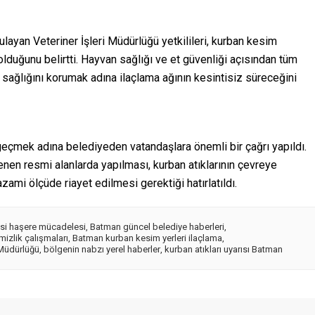
gulayan Veteriner İşleri Müdürlüğü yetkilileri, kurban kesim
olduğunu belirtti. Hayvan sağlığı ve et güvenliği açısından tüm
re sağlığını korumak adına ilaçlama ağının kesintisiz süreceğini
geçmek adına belediyeden vatandaşlara önemli bir çağrı yapıldı.
enen resmi alanlarda yapılması, kurban atıklarının çevreye
zami ölçüde riayet edilmesi gerektiği hatırlatıldı.
si haşere mücadelesi
,
Batman güncel belediye haberleri
,
izlik çalışmaları
,
Batman kurban kesim yerleri ilaçlama
,
 Müdürlüğü
,
bölgenin nabzı yerel haberler
,
kurban atıkları uyarısı Batman