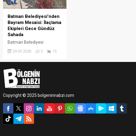
Batman Belediyesi’nden
Bayram Mesaisi: İlaçlama
Ekipleri Gece Gündüz
Sahada
Batman Belediyesi
Veteriner İşleri Müdürlüğü,
29.05.2026
0
15
Kurban Bayramı süresince
kent genelinde hijyen ve
halk sağlığını korumak
amacıyla kurban kesim
alanları ile haşere üreme
noktalarında aralıksız
ilaçlama çalışması
Copyright © 2025 bolgeninnabzi.com
yürütüyor.