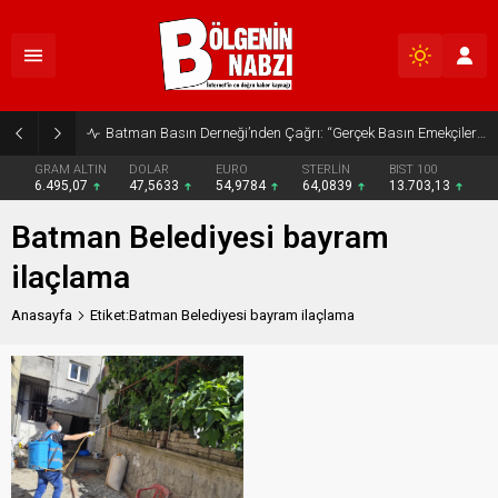
Batman Basın Derneği’nden Çağrı: “Gerçek Basın Emekçileri Desteklenmeli”
GRAM ALTIN
DOLAR
EURO
STERLİN
BIST 100
6.495,07
47,5633
54,9784
64,0839
13.703,13
Batman Belediyesi bayram
ilaçlama
Anasayfa
Etiket:Batman Belediyesi bayram ilaçlama