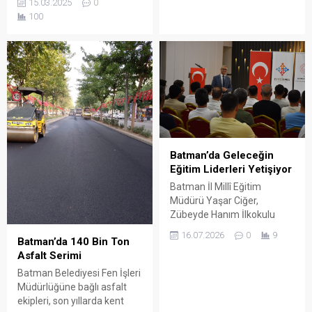
15.03.2025
0
düzenlediği iftar
2. Gülistan Caddesi’nde
100
programında aile üyeleri, iş
gerçekleştirildi.
dünyası temsilcileri ve şirket
yöneticileriyle bir araya
geldi.
Batman’da Geleceğin
Eğitim Liderleri Yetişiyor
Batman İl Millî Eğitim
Müdürü Yaşar Ciğer,
Zübeyde Hanım İlkokulu
Konferans Salonu’nda
16.07.2026
0
9
Batman’da 140 Bin Ton
düzenlenen "Eğitim
Asfalt Serimi
Kurumları Yönetici
Yetiştirme Programı
Batman Belediyesi Fen İşleri
Semineri"ne katıldı.
Müdürlüğüne bağlı asfalt
ekipleri, son yıllarda kent