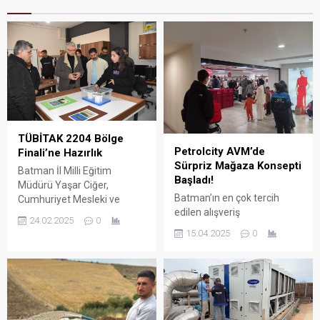
TÜBİTAK 2204 Bölge
Petrolcity AVM’de
Finali’ne Hazırlık
Sürpriz Mağaza Konsepti
Batman İl Milli Eğitim
Başladı!
Müdürü Yaşar Ciğer,
Batman’ın en çok tercih
Cumhuriyet Mesleki ve
edilen alışveriş
Teknik Anadolu Lisesi’ni
24.02.2025
0
merkezlerinden biri olan
ziyaret ederek TÜBİTAK
15.04.2025
0
Petrolcity AVM,
2204 Bölge Finali’ne
ziyaretçilerine kaliteli
katılacak projeleri inceledi.
ürünleri uygun fiyatlarla
sunmak için dikkat çeken bir
projeyi hayata geçirdi.