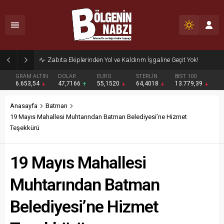
Zabıta Ekiplerinden Yol ve Kaldırım İşgaline Geçit Yok!
GRAM ALTIN
DOLAR
EURO
STERLİN
BIST 100
6.653,54
47,7166
55,1520
64,4018
13.779,39
Anasayfa
Batman
19 Mayıs Mahallesi Muhtarından Batman Belediyesi’ne Hizmet
Teşekkürü
19 Mayıs Mahallesi
Muhtarından Batman
Belediyesi’ne Hizmet