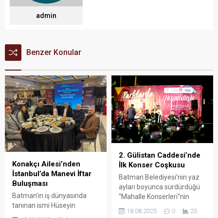
admin
Benzer Konular
2. Gülistan Caddesi’nde
Konakçı Ailesi’nden
İlk Konser Coşkusu
İstanbul’da Manevi İftar
Batman Belediyesi’nin yaz
Buluşması
ayları boyunca sürdürdüğü
Batman’ın iş dünyasında
“Mahalle Konserleri”nin
tanınan ismi Hüseyin
12’ncisi Petrolkent
18.08.2025
0
25
Konakçı, İstanbul’da
Mahallesi’nde, trafiğe kapalı