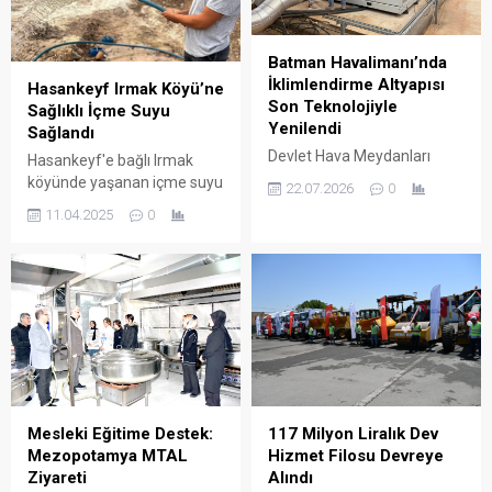
Batman Havalimanı’nda
İklimlendirme Altyapısı
Hasankeyf Irmak Köyü’ne
Son Teknolojiyle
Sağlıklı İçme Suyu
Yenilendi
Sağlandı
Devlet Hava Meydanları
Hasankeyf'e bağlı Irmak
İşletmesi (DHMİ) Genel
köyünde yaşanan içme suyu
22.07.2026
0
Müdürlüğü tarafından
sorunu, Valilik ve ilgili
11.04.2025
0
Batman Havalimanı’nda
kurumların iş birliğiyle
yürütülen modernizasyon
çözüme kavuşturuldu.
çalışmaları kapsamında,
terminal binasının
iklimlendirme altyapısı
baştan sona yenilendi. Yaz
aylarında artan yolcu
yoğunluğu ve bölgedeki
sıcaklıklar dikkate alınarak
gerçekleştirilen yatırımla,
Mesleki Eğitime Destek:
117 Milyon Liralık Dev
teknik ömrünü dolduran eski
Mezopotamya MTAL
Hizmet Filosu Devreye
soğutma sistemlerinin yerini
Ziyareti
Alındı
yeni nesil yüksek verilmli