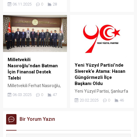
genelinde yürüttükleri
06.11.2025
0
28
çalışmalarla şehir içi ulaşımı
daha güvenli ve konforlu
hale getirdi.
Milletvekili
Yeni Yüzyıl Partisi’nde
Nasıroğlu’ndan Batman
Siverek’e Atama: Hasan
İçin Finansal Destek
Güngörmezli İlçe
Talebi
Başkanı Oldu
Milletvekili Ferhat Nasıroğlu,
Yeni Yüzyıl Partisi, Şanlıurfa
Batman’ın geleceği için
06.03.2025
0
47
Siverek İlçe Başkanlığı’na
Ankara’da kritik temaslarda
20.02.2025
0
46
Hasan Güngörmezli’yi atadı.
bulunmaya devam ediyor.
Parti Genel Başkanı Mehmet
Ali Arslan, atamanın
Bir Yorum Yazın
önemine değinerek,
Siverek’in tarihî ve kültürel
zenginliğine vurgu yaptı.