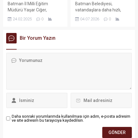
Batman İl Milli Eğitim
Batman Belediyesi,
teknolojiler aldı.
Müdürü Yaşar Ciğer,
vatandaşlara daha hızlı,
Mezopotamya Turizm
kaliteli ve konforlu hizmet
24.02.2025
0
04.07.2026
0
Mesleki ve Teknik Anadolu
sunmak amacıyla ulaşım,
Lisesi’ni ziyaret ederek
altyapı, çevre ve sosyal
eğitim programlarını yerinde
hizmetlerde kullanılacak
Bir Yorum Yazın
inceledi.
117 milyon lira maliyetli 17
yeni aracı düzenlenen resmi
törenle hizmete aldı.
Törende konuşan Batman
Valisi Ekrem Canalp, kentin
geleceğini değiştirecek 3 bin
450 dönümlük ikinci Lojistik
Kent projesinin bakanlık
izinlerinin çıktığı...
Daha sonraki yorumlarımda kullanılması için adım, e-posta adresim
ve site adresim bu tarayıcıya kaydedilsin.