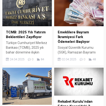
TCMB: 2025 Yılı Yatırım
Emeklilere Bayram
Beklentileri Zayıflıyor
İkramiyesi Fark
Ödemeleri Başlıyor
Türkiye Cumhuriyet Merkez
Bankası (TCMB), 2025 yılı
Sosyal Güvenlik Kurumu
bahar dönemine ilişkin
(SGK), Ramazan Bayramı
Yatırım Eğilimi İstatistikleri
ikramiyesi farklarının 3
24.04.2025
0
84
02.04.2025
0
48
raporunu yayımladı.
Nisan itibarıyla ödenmeye
başlanacağını duyurdu.
Rekabet Kurulu’ndan