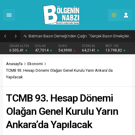
Zabıta Ekiplerinden Yol ve Kaldırım İşgaline Geçit Yok!
GRAM ALTIN
DOLAR
EURO
STERLİN
BIST 100
6.505,41
47,7014
54,9990
64,2141
13.798,82
Anasayfa
Ekonomi
TCMB 93. Hesap Dönemi Olağan Genel Kurulu Yarın Ankara’da
Yapılacak
TCMB 93. Hesap Dönemi
Olağan Genel Kurulu Yarın
Ankara’da Yapılacak