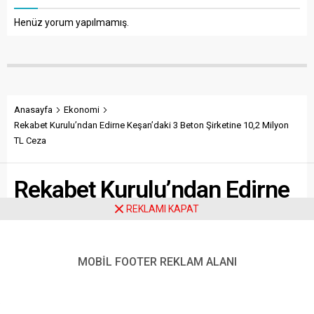
Henüz yorum yapılmamış.
Anasayfa
Ekonomi
Rekabet Kurulu’ndan Edirne Keşan’daki 3 Beton Şirketine 10,2 Milyon
TL Ceza
Rekabet Kurulu’ndan Edirne
REKLAMI KAPAT
Keşan’daki 3 Beton Şirketine
10,2 Milyon TL Ceza
MOBİL FOOTER REKLAM ALANI
Rekabet Kurulu, Edirne’nin Keşan ilçesinde faaliyet
gösteren üç hazır beton şirketine, fiyat belirleme ve