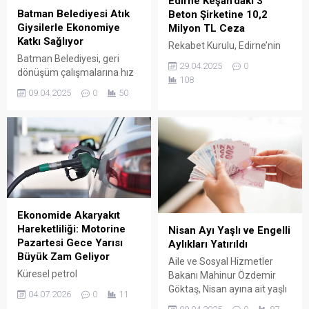
Edirne Keşan’daki 3
Batman Belediyesi Atık
Beton Şirketine 10,2
Giysilerle Ekonomiye
Milyon TL Ceza
Katkı Sağlıyor
Rekabet Kurulu, Edirne’nin
Batman Belediyesi, geri
Keşan ilçesinde faaliyet
29.04.2025
0
dönüşüm çalışmalarına hız
gösteren üç hazır beton
108
kesmeden devam ediyor.
şirketine, fiyat belirleme ve
09.04.2025
0
50
Kentin farklı noktalarına
müşteri paylaşımı yoluyla
kurulan 150 giysi kumbarası
rekabeti ihlal ettikleri
ile 120 ton tekstil atığı
gerekçesiyle toplamda 10,2
ekonomiye kazandırıldı.
milyon TL ceza uyguladı.
Ekonomide Akaryakıt
Hareketliliği: Motorine
Nisan Ayı Yaşlı ve Engelli
Pazartesi Gece Yarısı
Aylıkları Yatırıldı
Büyük Zam Geliyor
Aile ve Sosyal Hizmetler
Küresel petrol
Bakanı Mahinur Özdemir
piyasalarındaki sert
Göktaş, Nisan ayına ait yaşlı
04.07.2026
0
11
dalgalanmalar iç piyasadaki
ve engelli aylıklarının