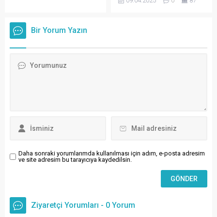
09.04.2025
0
87
akaryakıt fiyatlarını
toplamda 6,3 milyar TL
etkilemeye devam ediyor.
olarak hak sahiplerinin
Sektör kaynaklarından
hesaplarına aktarıldığını
Bir Yorum Yazın
edinilen bilgilere göre;
açıkladı.
motorinin litre fiyatına
pazartesi gece yarısından
itibaren (salı gününden
geçerli olmak üzere) 1 lira
31 kuruş zam yapılması
bekleniyor. Benzin grubunda
ise herhangi bir fiyat
değişimi öngörülmüyor.
Daha sonraki yorumlarımda kullanılması için adım, e-posta adresim
ve site adresim bu tarayıcıya kaydedilsin.
Ziyaretçi Yorumları - 0 Yorum