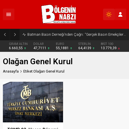
Batman Basın Derneği’nden Çağrı: “Gerçek Basın Emekçileri Desteklenmeli”
GRAM ALTIN
DOLAR
EURO
STERLİN
BIST 100
6.660,55
47,7111
55,1881
64,4139
13.779,39
Olağan Genel Kurul
Anasayfa
Etiket:Olağan Genel Kurul