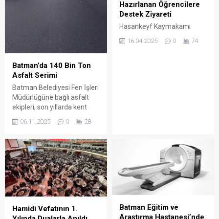
Hazırlanan Öğrencilere
Destek Ziyareti
Hasankeyf Kaymakamı
Mehmet Ali İmrak, yaklaşan
16.04.2025
0
74
Yükseköğretim Kurumları
Sınavı (YKS) ve Liselere
Batman’da 140 Bin Ton
Geçiş Sınavı (LGS)
Asfalt Serimi
öncesinde ilçede sınavlara
hazırlanan öğrencileri
Batman Belediyesi Fen İşleri
ziyaret etti.
Müdürlüğüne bağlı asfalt
ekipleri, son yıllarda kent
genelinde yürüttükleri
06.11.2025
0
28
çalışmalarla şehir içi ulaşımı
daha güvenli ve konforlu
hale getirdi.
Batman Eğitim ve
Hamidi Vefatının 1.
Araştırma Hastanesi’nde
Yılında Dualarla Anıldı