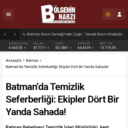
Zabıta Ekiplerinden Yol ve Kaldırım İşgaline Geçit Yok!
GRAM ALTIN
DOLAR
EURO
STERLİN
BIST 100
6.660,55
47,7111
55,1881
64,4139
13.779,39
Anasayfa
Batman
Batman’da Temizlik Seferberliği: Ekipler Dört Bir Yanda Sahada!
Batman’da Temizlik
Seferberliği: Ekipler Dört Bir
Yanda Sahada!
Batman Belediyesi Temizlik İşleri Müdürlüğü, kent