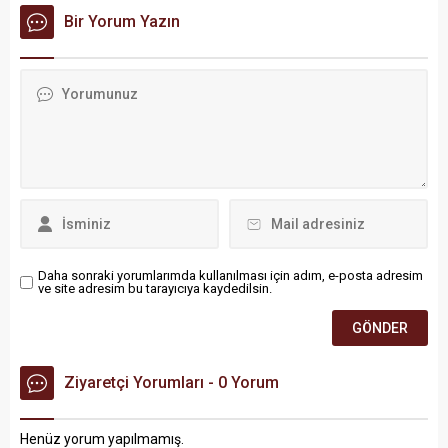
turizmi" adı altında
geleneksel iftar sofraları,
Bir Yorum Yazın
yürütülen çalışmaları sert bir
vatandaşlarımızın bir araya
dille eleştirdi. Argünağa,
gelerek birlik ve beraberlik
doğanın bir ticaret alanı,
içinde iftar açmalarına
hayvanların da birer hedef
vesile olmaya devam ediyor.
olmadığını vurgulayarak
yetkilileri bilimsel ve etik
çözümler üretmeye çağırdı.
Daha sonraki yorumlarımda kullanılması için adım, e-posta adresim
ve site adresim bu tarayıcıya kaydedilsin.
Ziyaretçi Yorumları - 0 Yorum
Henüz yorum yapılmamış.