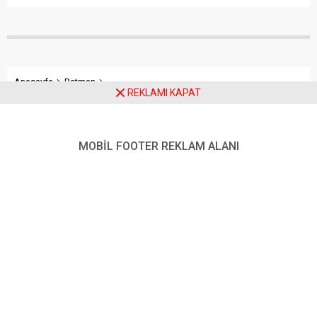
Anasayfa
Batman
REKLAMI KAPAT
19 Mayıs Mahallesi Muhtarından Batman Belediyesi’ne Hizmet
Teşekkürü
MOBİL FOOTER REKLAM ALANI
19 Mayıs Mahallesi
Muhtarından Batman
Belediyesi’ne Hizmet
Teşekkürü
Batman merkez 19 Mayıs Mahallesi Muhtarı Mehmet
Kolaldıran, mahallelerinde gerçekleştirilen kapsamlı