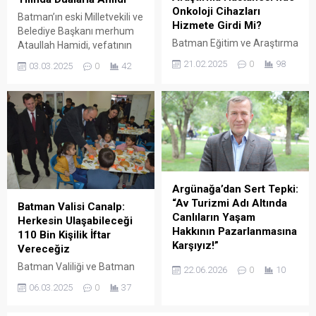
Onkoloji Cihazları
Batman’ın eski Milletvekili ve
Hizmete Girdi Mi?
Belediye Başkanı merhum
Batman Eğitim ve Araştırma
Ataullah Hamidi, vefatının
Hastanesi’nde açılan
birinci yılında düzenlenen
21.02.2025
0
98
03.03.2025
0
42
Onkoloji Tanı ve Tedavi
Mevlid-i Şerif programıyla
Merkezi ile birlikte PET-CT
anıldı.
ve LINAC cihazlarının
hizmete girdiği
duyurulmuştu.
Argünağa’dan Sert Tepki:
“Av Turizmi Adı Altında
Batman Valisi Canalp:
Canlıların Yaşam
Herkesin Ulaşabileceği
Hakkının Pazarlanmasına
110 Bin Kişilik İftar
Karşıyız!”
Vereceğiz
Batman Çevre Gönüllüleri
Batman Valiliği ve Batman
22.06.2026
0
10
Derneği Başkanı Hasan
Belediyesi iş birliğiyle her
06.03.2025
0
37
Argünağa, kentte yaban
akşam kentin farklı
domuzlarına yönelik "av
mahallerinde kurulan