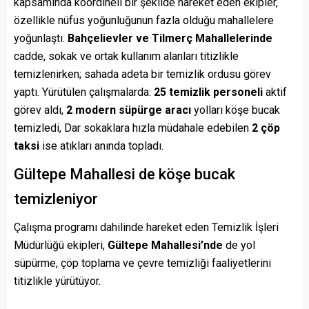
kapsamında koordineli bir şekilde hareket eden ekipler,
özellikle nüfus yoğunluğunun fazla olduğu mahallelere
yoğunlaştı.
Bahçelievler ve Tilmerç Mahallelerinde
cadde, sokak ve ortak kullanım alanları titizlikle
temizlenirken; sahada adeta bir temizlik ordusu görev
yaptı. Yürütülen çalışmalarda:
25 temizlik personeli
aktif
görev aldı,
2 modern süpürge aracı
yolları köşe bucak
temizledi, Dar sokaklara hızla müdahale edebilen
2 çöp
taksi
ise atıkları anında topladı.
Gültepe Mahallesi de köşe bucak
temizleniyor
Çalışma programı dahilinde hareket eden Temizlik İşleri
Müdürlüğü ekipleri,
Gültepe Mahallesi’nde
de yol
süpürme, çöp toplama ve çevre temizliği faaliyetlerini
titizlikle yürütüyor.