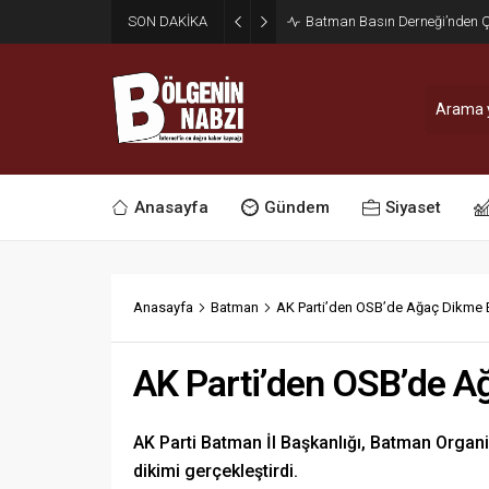
SON DAKİKA
Zabıta Ekiplerinden Yol ve Kal
Anasayfa
Gündem
Siyaset
Anasayfa
Batman
AK Parti’den OSB’de Ağaç Dikme Et
AK Parti’den OSB’de Ağ
AK Parti Batman İl Başkanlığı, Batman Organ
dikimi gerçekleştirdi.