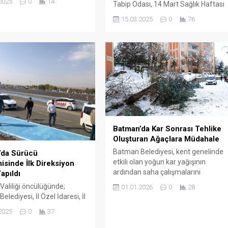
2025
0
14
Tabip Odası, 14 Mart Sağlık Haftası
kapsamında sağlık emekçilerinin
15.03.2025
0
76
sorunlarına dikkat çekmek ve
taleplerini duyurmak amacıyla bası
açıklaması yaptı.
Batman’da Kar Sonrası Tehlike
Oluşturan Ağaçlara Müdahale
Batman Belediyesi, kent genelinde
’da Sürücü
etkili olan yoğun kar yağışının
sinde İlk Direksiyon
ardından saha çalışmalarını
apıldı
aralıksız şekilde sürdürüyor.
aliliği öncülüğünde;
01.01.2026
0
28
Belediye ekipleri, karla mücadele
lediyesi, İl Özel İdaresi, İl
faaliyetlerinin yanı sıra can ve mal
 Müdürlüğü, İl Jandarma
2025
0
37
güvenliğini tehdit edebilecek
ğı ve İl Millî Eğitim
risklere karşı da önleyici tedbirlerini
ünün ortak çalışmasıyla