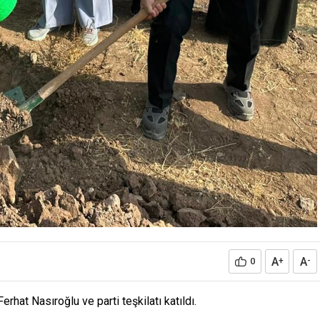
A
A
0
+
-
erhat Nasıroğlu ve parti teşkilatı katıldı.