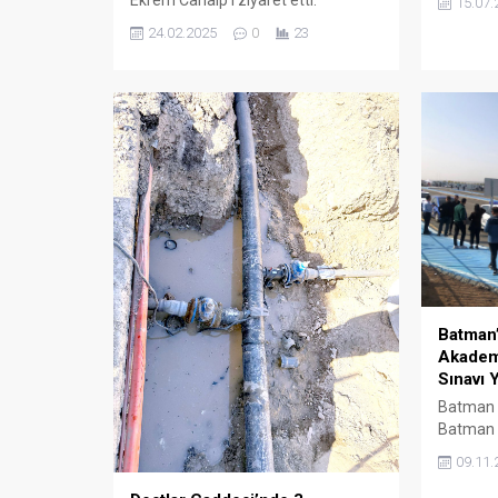
15.07.
24.02.2025
0
23
Batman
Akademi
Sınavı Y
Batman V
Batman Be
Emniyet
09.11.
Komutanlı
Müdürlüğ