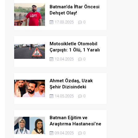
Batman’da İftar Öncesi
Dehşet Olay!
17.03.2025
0
Motosikletle Otomobil
Çarpıştı: 1 Ölü, 1 Yaralı
12.04.2025
0
Ahmet Özdaş, Uzak
Şehir Dizisindeki
Performansıyla Beğeni
14.05.2025
0
Topladı
Batman Eğitim ve
Araştırma Hastanesi’ne
İki Yeni Uzman Hekim
09.04.2025
0