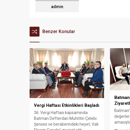
admin
Benzer Konular
Batman 
Ziyaretl
Vergi Haftası Etkinlikleri Başladı
Batman’ın
36. Vergi Haftası kapsamında
değerler
Batman Defterdarı Muhittin Çelebi
amacıyla
Şenses ve beraberindeki heyet, Vali
çalışmala
Ekrem Canalp’i ziyaret etti.