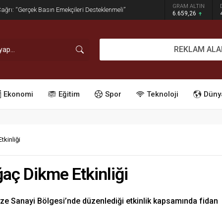
GRAM ALTIN
dırım İşgaline Geçit Yok!
6.659,26
REKLAM ALA
Ekonomi
Eğitim
Spor
Teknoloji
Düny
kinliği
aç Dikme Etkinliği
ize Sanayi Bölgesi’nde düzenlediği etkinlik kapsamında fidan