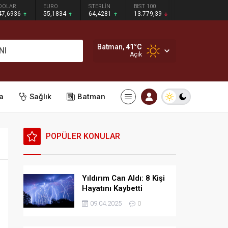
DOLAR
EURO
STERLİN
BIST 100
47,6936
55,1834
64,4281
13.779,39
Batman,
41
°C
NI
Açık
a
Sağlık
Batman
POPÜLER KONULAR
Yıldırım Can Aldı: 8 Kişi
Hayatını Kaybetti
09.04.2025
0