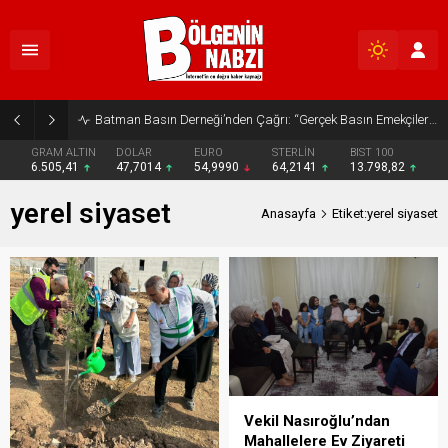
Batman Basın Derneği’nden Çağrı: “Gerçek Basın Emekçileri Desteklenmeli”
GRAM ALTIN
DOLAR
EURO
STERLİN
BIST 100
6.505,41
47,7014
54,9990
64,2141
13.798,82
yerel siyaset
Anasayfa
Etiket:yerel siyaset
Vekil Nasıroğlu’ndan
Mahallelere Ev Ziyareti