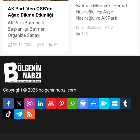
Batman Milletvekili Ferhat
AK Parti’den OSB’de
Nasıroğlu, eşi Ayşe
Ağaç Dikme Etkinliği
Nasıroğlu ve AK Parti
AK Parti Batman İl
Merkez İlçe Başkanı Fatih
04.05.2025
0
Başkanlığı, Batman
Doğu ile birlikte 19 Mayıs ve
143
Organize Sanayi
Bağlar Mahallelerinde ev
Bölgesi’nde düzenlediği
ziyaretlerinde bulundu.
09.11.2025
0
27
etkinlik kapsamında fidan
dikimi gerçekleştirdi.
Copyright © 2025 bolgeninnabzi.com