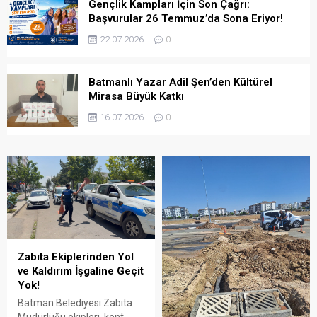
Gençlik Kampları İçin Son Çağrı:
Başvurular 26 Temmuz’da Sona Eriyor!
22.07.2026
0
Batmanlı Yazar Adil Şen’den Kültürel
Mirasa Büyük Katkı
16.07.2026
0
Zabıta Ekiplerinden Yol
ve Kaldırım İşgaline Geçit
Yok!
Batman Belediyesi Zabıta
Müdürlüğü ekipleri, kent