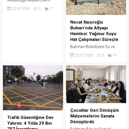
genelinde yaya güvenliğini
22.07.2026
0
17
temin etmek, şehir estetiğini
korumak ve kamusal
Necat Nasıroğlu
alanların usulüne uygun
Bulvarı’nda Altyapı
kullanımını sağlamak
Hamlesi: Yağmur Suyu
amacıyla kaldırım ve yol
Hat Çalışmaları Süreçte
işgallerine yönelik kapsamlı
denetimlerine aralıksız
Batman Belediyesi Su ve
devam ediyor.
Kanalizasyon (BASKİ)
22.07.2026
0
13
Müdürlüğü, kent genelinde
altyapıyı güçlendirme ve ani
yağışlarda oluşabilecek su
baskınlarının önüne geçme
hedefleri doğrultusunda
Hilal Mahallesi Necat
Nasıroğlu Bulvarı’nda
yağmur suyu hattı yapım
çalışmalarını sürdürüyor.
Çocuklar Geri Dönüşüm
Malzemelerini Sanata
Trafik Güvenliğine Dev
Dönüştürdü
Yatırım: 4 Yılda 29 Bın
Batman Aile ve Sosyal