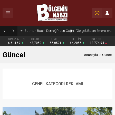
Batman Basın Derneği’nden Çağrı: “Gerçek Basın Emekçileri Desteklenmeli”
GRAM ALTIN
DOLAR
EURO
STERLİN
BIST 100
6.614,69
47,7050
55,0521
64,2055
13.774,94
Güncel
Anasayfa
Güncel
GENEL KATEGORİ REKLAMI