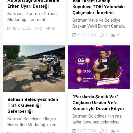
Antepfıstığı Üreticilerine
Vali Ekrem Canalp
Erken Uyarı Desteği
Kuyubaşı TOKİ Yolundaki
Çalışmaları İnceledi
Batman İl Tarım ve Orman
Müdürlüğü, tarımsal
Batman Valisi ve Belediye
üretimde verim ve kaliteyi
Başkan Vekili Ekrem Canalp,
13.07.2026
0
13
artırmak amacıyla Gercüş
Kuyubaşı TOKİ bağlantı
09.07.2026
0
13
ilçesine bağlı Babnir ve
yolunda Batman Belediyesi
Koçak köylerindeki bağ
Fen İşleri Müdürlüğü ekipleri
alanları ile antepfıstığı
tarafından yürütülen
bahçelerine yönelik "Tahmin
kaldırım düzenleme ve
ve Erken Uyarı Sistemi"ni
üstyapı çalışmalarını sahada
kurdu. Kurulum çalışmalarını
yerinde inceledi.
yerinde inceleyen İl Tarım ve
Orman Müdürü Necdet
Tuncer, sistem sayesinde
üreticilerin cebine anlık uyarı
“Parklarda Şenlik Var”
mesajları...
Batman Belediyesi’nden
Coşkusu Ustalar Vefa
Trafik Güvenliği
Konseriyle Devam Ediyor
Seferberliği
Batman Belediyesi'nin yaz
Batman Belediyesi Ulaşım
ayları boyunca geleneksel
Hizmetleri Müdürlüğü, kent
olarak sürdürdüğü
genelinde hem yaya hem de
04.07.2026
0
14