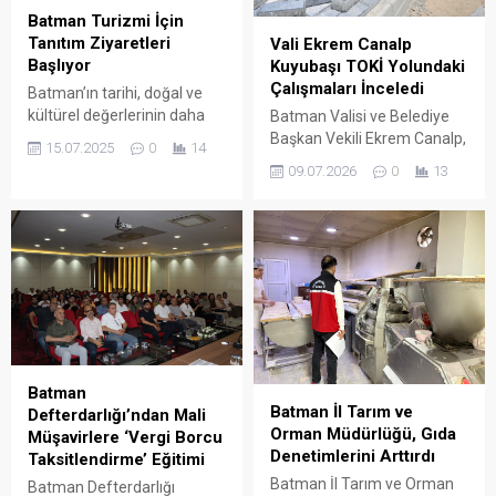
Batman Turizmi İçin
Tanıtım Ziyaretleri
Vali Ekrem Canalp
Başlıyor
Kuyubaşı TOKİ Yolundaki
Çalışmaları İnceledi
Batman’ın tarihi, doğal ve
kültürel değerlerinin daha
Batman Valisi ve Belediye
fazla tanıtılması amacıyla
Başkan Vekili Ekrem Canalp,
15.07.2025
0
14
turizm alanında yeni
Kuyubaşı TOKİ bağlantı
09.07.2026
0
13
çalışmalar başlatılıyor.
yolunda Batman Belediyesi
Fen İşleri Müdürlüğü ekipleri
tarafından yürütülen
kaldırım düzenleme ve
üstyapı çalışmalarını sahada
yerinde inceledi.
Batman
Batman İl Tarım ve
Defterdarlığı’ndan Mali
Orman Müdürlüğü, Gıda
Müşavirlere ‘Vergi Borcu
Denetimlerini Arttırdı
Taksitlendirme’ Eğitimi
Batman İl Tarım ve Orman
Batman Defterdarlığı