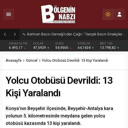
Batman Basın Derneği’nden Çağrı: “Gerçek Basın Emekçileri Desteklenmeli”
GRAM ALTIN
DOLAR
EURO
STERLİN
BIST 100
6.493,17
47,5929
54,9560
64,1604
13.798,82
Anasayfa
Güncel
Yolcu Otobüsü Devrildi: 13 Kişi Yaralandı
Yolcu Otobüsü Devrildi: 13
Kişi Yaralandı
Konya’nın Beyşehir ilçesinde, Beyşehir-Antalya kara
yolunun 5. kilometresinde meydana gelen yolcu
otobüsü kazasında 13 kişi yaralandı.