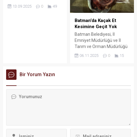
Doyan, uzun yıllardır kaleme
13.09.2025
0
49
aldığı şiirlerini “Gönüllerin
Efendisi” adlı kitabında bir
Batman’da Kaçak Et
araya getirdi.
Kesimine Geçit Yok
Batman Belediyesi, İl
Emniyet Müdürlüğü ve İl
Tarım ve Orman Müdürlüğü
ekipleri, halk sağlığını
06.11.2025
0
15
tehlikeye atan kaçak et
kesimlerine karşı
denetimlerini aralıksız
Bir Yorum Yazın
sürdürüyor.