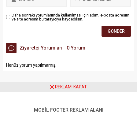
Daha sonraki yorumlarımda kullanılması için adım, e-posta adresim
ve site adresim bu tarayıcıya kaydedilsin.
Ziyaretçi Yorumları - 0 Yorum
Henüz yorum yapılmamış.
REKLAMI KAPAT
Anasayfa
Batman
MOBİL FOOTER REKLAM ALANI
Petrolspor Orta Sahasını Rahman Buğra Çağıran’la Güçlendirdi
Petrolspor Orta Sahasını