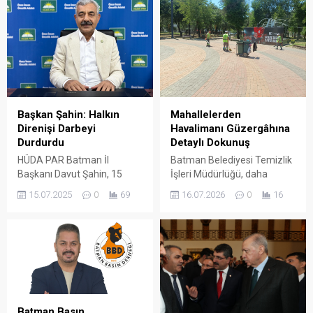
Başkan Şahin: Halkın
Mahallelerden
Direnişi Darbeyi
Havalimanı Güzergâhına
Durdurdu
Detaylı Dokunuş
HÜDA PAR Batman İl
Batman Belediyesi Temizlik
Başkanı Davut Şahin, 15
İşleri Müdürlüğü, daha
Temmuz darbe girişiminin
temiz, sağlıklı ve yaşanabilir
15.07.2025
0
69
16.07.2026
0
16
yıl dönümüne ilişkin yaptığı
bir kent ortamı sağlamak
açıklamada, bu kalkışmanın
amacıyla şehrin dört bir
uzun yıllardır planlanan bir
yanında yürüttüğü temizlik
ihanet projesi olduğunu
çalışmalarına aralıksız
ifade etti.
devam ediyor. Belediye
ekipleri; mahallelerden ana
bulvarlara, etkinlik
alanlarından kente giriş
Batman Basın