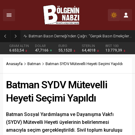
Zabıta Ekiplerinden Yol ve Kaldırım İşgaline Geçit Yok!
GRAM ALTIN
DOLAR
EURO
STERLİN
BIST 100
6.653,54
47,7166
55,1520
64,4018
13.779,39
Anasayfa
Batman
Batman SYDV Mütevelli Heyeti Seçimi Yapıldı
Batman SYDV Mütevelli
Heyeti Seçimi Yapıldı
Batman Sosyal Yardımlaşma ve Dayanışma Vakfı
(SYDV) Mütevelli Heyeti üyelerinin belirlenmesi
amacıyla seçim gerçekleştirildi. Sivil toplum kuruluşu