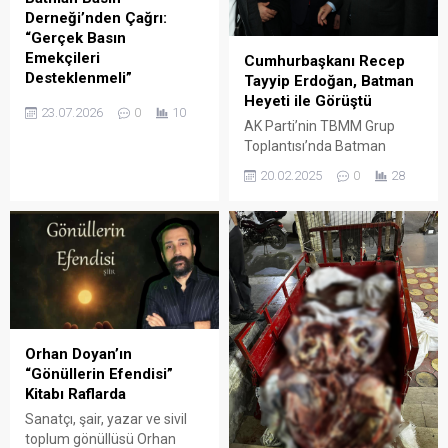
kapısı olan havalimanı
Derneği’nden Çağrı:
güzergâhına kadar geniş bir
“Gerçek Basın
alanda yoğun bir temizlik
Emekçileri
Cumhurbaşkanı Recep
mesaisi harcıyor.
Desteklenmeli”
Tayyip Erdoğan, Batman
Heyeti ile Görüştü
Batman Basın Derneği
23.07.2026
0
10
(BBD) Başkanı Cebrail
AK Parti’nin TBMM Grup
Uyanık, 24 Temmuz
Toplantısı’nda Batman
Gazeteciler ve Basın
heyeti, Cumhurbaşkanı
20.02.2025
0
28
Bayramı dolayısıyla
Recep Tayyip Erdoğan ile bir
yayımladığı mesajda, basın
araya geldi.
özgürlüğünün demokratik
toplumların en temel yapı
taşı olduğunu belirterek
meslek ilkelerine bağlı
gazetecilerin desteklenmesi
gerektiğini vurguladı.
Orhan Doyan’ın
“Gönüllerin Efendisi”
Kitabı Raflarda
Sanatçı, şair, yazar ve sivil
toplum gönüllüsü Orhan