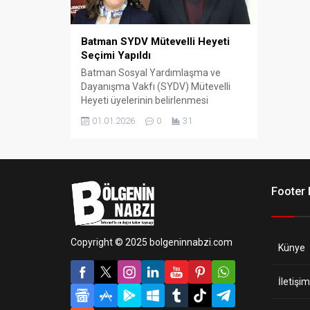
Batman SYDV Mütevelli Heyeti
Seçimi Yapıldı
Batman Sosyal Yardımlaşma ve
Dayanışma Vakfı (SYDV) Mütevelli
Heyeti üyelerinin belirlenmesi
amacıyla seçim gerçekleştirildi. Sivil
01.01.2026
0
31
toplum kuruluşu temsilcilerinin
katılımıyla yapılan seçimde dört aday
yarıştı.
Footer
Copyright © 2025 bolgeninnabzi.com
Künye
İletişim