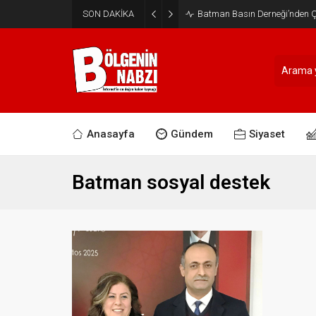
SON DAKİKA
Batman Basın Derneği’nden Ça
Anasayfa
Gündem
Siyaset
Batman sosyal destek