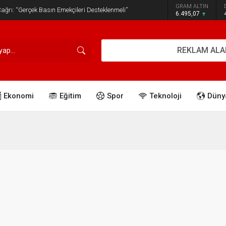
GRAM ALTIN
ğrı: “Gerçek Basın Emekçileri Desteklenmeli”
6.495,07
REKLAM ALA
Ekonomi
Eğitim
Spor
Teknoloji
Düny