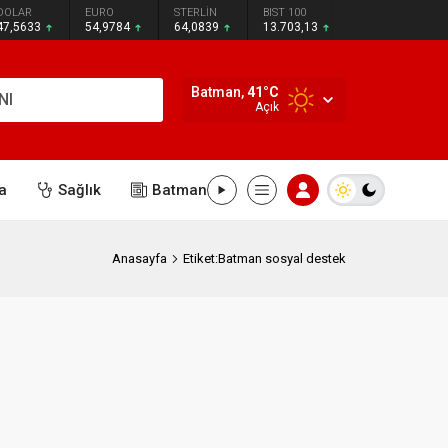
DOLAR
EURO
STERLİN
BIST 100
47,5633
54,9784
64,0839
13.703,13
Batman,
41
°C
NI
Açık
a
Sağlık
Batman
Anasayfa
Etiket:Batman sosyal destek