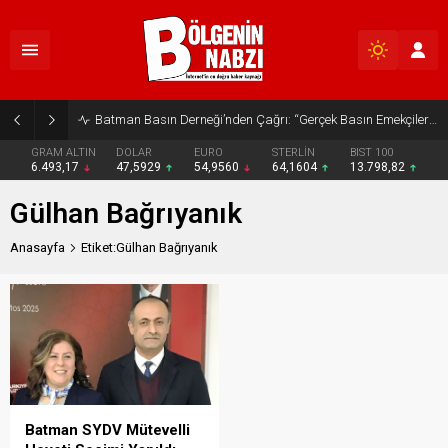
Batman Basın Derneği’nden Çağrı: “Gerçek Basın Emekçileri Desteklenmeli”
GRAM ALTIN
DOLAR
EURO
STERLİN
BIST 100
6.493,17
47,5929
54,9560
64,1604
13.798,82
Gülhan Bağrıyanık
Anasayfa
Etiket:Gülhan Bağrıyanık
Batman SYDV Mütevelli