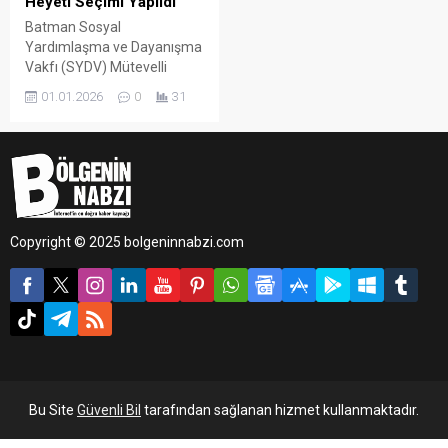
Heyeti Seçimi Yapıldı
Batman Sosyal
Yardımlaşma ve Dayanışma
Vakfı (SYDV) Mütevelli
Heyeti üyelerinin
01.01.2026
0
31
belirlenmesi amacıyla seçim
gerçekleştirildi. Sivil toplum
kuruluşu temsilcilerinin
katılımıyla yapılan seçimde
dört aday yarıştı.
Copyright © 2025 bolgeninnabzi.com
Bu Site
Güvenli Bil
tarafından sağlanan hizmet kullanmaktadır.