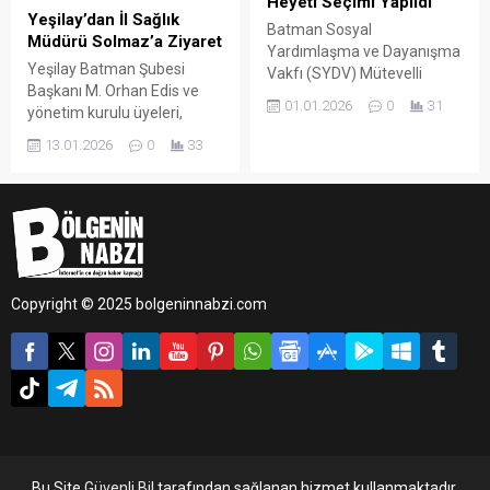
Heyeti Seçimi Yapıldı
Yeşilay’dan İl Sağlık
Batman Sosyal
Müdürü Solmaz’a Ziyaret
Yardımlaşma ve Dayanışma
Yeşilay Batman Şubesi
Vakfı (SYDV) Mütevelli
Başkanı M. Orhan Edis ve
Heyeti üyelerinin
01.01.2026
0
31
yönetim kurulu üyeleri,
belirlenmesi amacıyla seçim
Yeşilay Yönetim Kurulu
gerçekleştirildi. Sivil toplum
13.01.2026
0
33
Üyesi ve Batman İl Sağlık
kuruluşu temsilcilerinin
Müdürü Uzman Dr. Murat
katılımıyla yapılan seçimde
Solmaz’ı makamında
dört aday yarıştı.
ziyaret etti.
Copyright © 2025 bolgeninnabzi.com
Bu Site
Güvenli Bil
tarafından sağlanan hizmet kullanmaktadır.