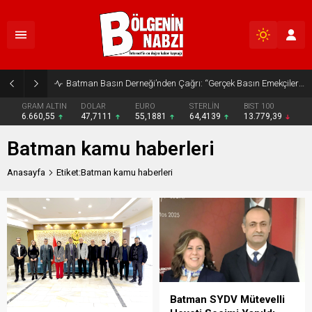
Batman Basın Derneği’nden Çağrı: “Gerçek Basın Emekçileri Desteklenmeli”
GRAM ALTIN
DOLAR
EURO
STERLİN
BIST 100
6.660,55
47,7111
55,1881
64,4139
13.779,39
Batman kamu haberleri
Anasayfa
Etiket:Batman kamu haberleri
Batman SYDV Mütevelli