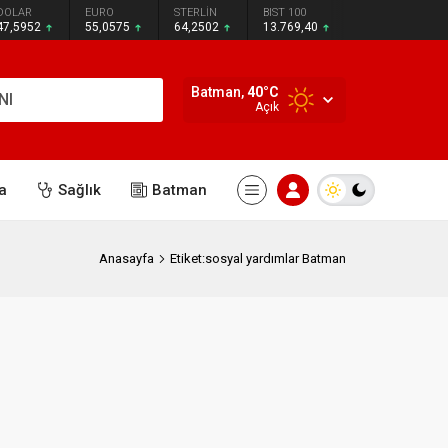
DOLAR
EURO
STERLİN
BIST 100
47,5952
55,0575
64,2502
13.769,40
Batman,
40
°C
NI
Açık
a
Sağlık
Batman
Anasayfa
Etiket:sosyal yardımlar Batman