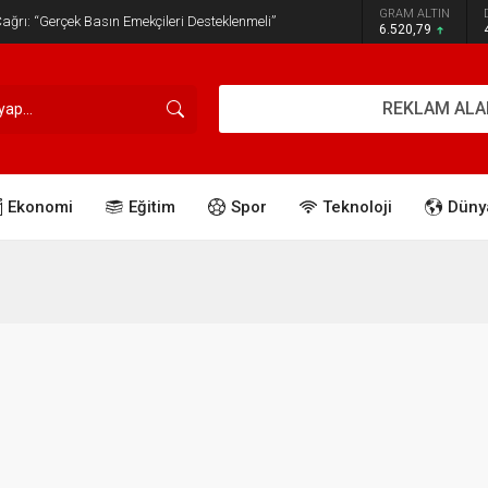
GRAM ALTIN
ğrı: “Gerçek Basın Emekçileri Desteklenmeli”
6.520,79
REKLAM ALA
Ekonomi
Eğitim
Spor
Teknoloji
Düny