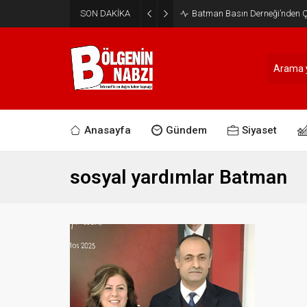
SON DAKİKA
Batman Basın Derneği’nden Ça
Anasayfa
Gündem
Siyaset
sosyal yardımlar Batman