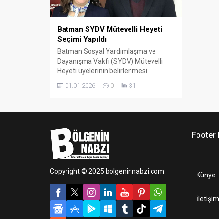
Batman SYDV Mütevelli Heyeti
Seçimi Yapıldı
Batman Sosyal Yardımlaşma ve
Dayanışma Vakfı (SYDV) Mütevelli
Heyeti üyelerinin belirlenmesi
amacıyla seçim gerçekleştirildi. Sivil
01.01.2026
0
31
toplum kuruluşu temsilcilerinin
katılımıyla yapılan seçimde dört aday
yarıştı.
Footer
Copyright © 2025 bolgeninnabzi.com
Künye
İletişim