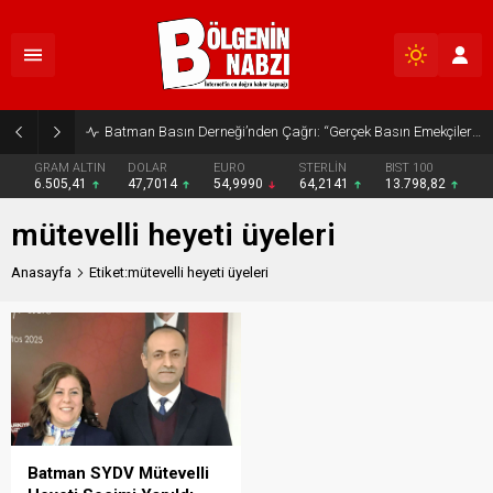
Batman Basın Derneği’nden Çağrı: “Gerçek Basın Emekçileri Desteklenmeli”
GRAM ALTIN
DOLAR
EURO
STERLİN
BIST 100
6.505,41
47,7014
54,9990
64,2141
13.798,82
mütevelli heyeti üyeleri
Anasayfa
Etiket:mütevelli heyeti üyeleri
Batman SYDV Mütevelli